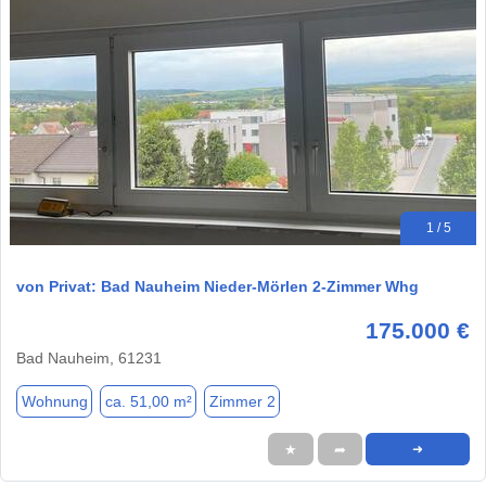
1 / 5
von Privat: Bad Nauheim Nieder-Mörlen 2-Zimmer Whg
175.000 €
Bad Nauheim, 61231
Wohnung
ca. 51,00 m²
Zimmer 2
★
➦
➜