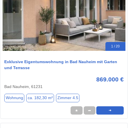
1 / 20
Exklusive Eigentumswohnung in Bad Nauheim mit Garten
und Terrasse
869.000 €
Bad Nauheim, 61231
Wohnung
ca. 182,30 m²
Zimmer 4.5
★
➦
➜