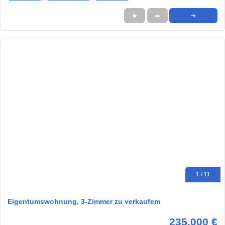
★
➦
➜
1 / 11
Eigentumswohnung, 3-Zimmer zu verkaufem
235.000 €