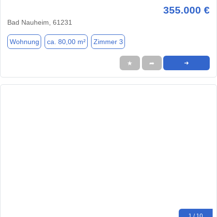
355.000 €
Bad Nauheim, 61231
Wohnung
ca. 80,00 m²
Zimmer 3
★
➦
➜
1 / 10