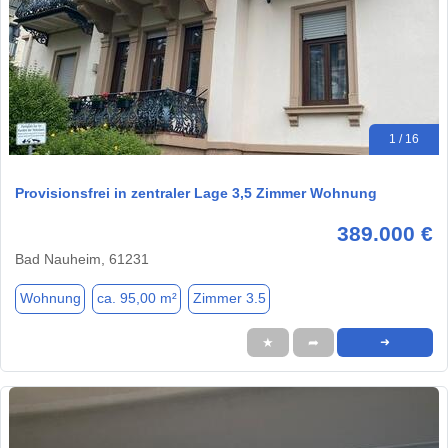
1 / 16
Provisionsfrei in zentraler Lage 3,5 Zimmer Wohnung
389.000 €
Bad Nauheim, 61231
Wohnung
ca. 95,00 m²
Zimmer 3.5
★
➦
➜