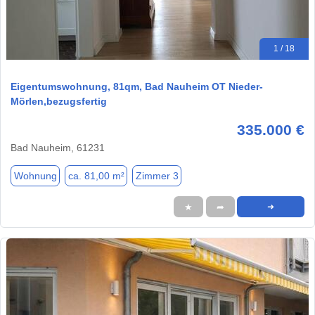
1 / 18
Eigentumswohnung, 81qm, Bad Nauheim OT Nieder-
Mörlen,bezugsfertig
335.000 €
Bad Nauheim, 61231
Wohnung
ca. 81,00 m²
Zimmer 3
★
➦
➜