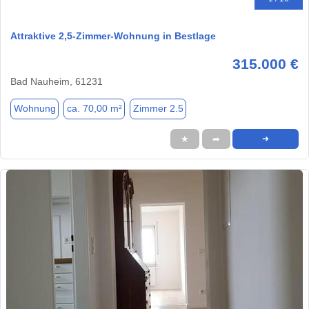
Attraktive 2,5-Zimmer-Wohnung in Bestlage
315.000 €
Bad Nauheim, 61231
Wohnung
ca. 70,00 m²
Zimmer 2.5
★
➦
➜