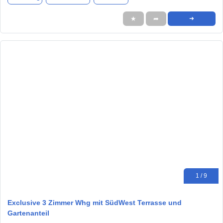
★
➦
➜
1 / 9
Exclusive 3 Zimmer Whg mit SüdWest Terrasse und
Gartenanteil