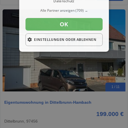
Datenschutz
Alle Partner anzeigen
(709) →
OK
EINSTELLUNGEN ODER ABLEHNEN
1 / 11
Eigentumswohnung in Dittelbrunn-Hambach
199.000 €
Dittelbrunn, 97456