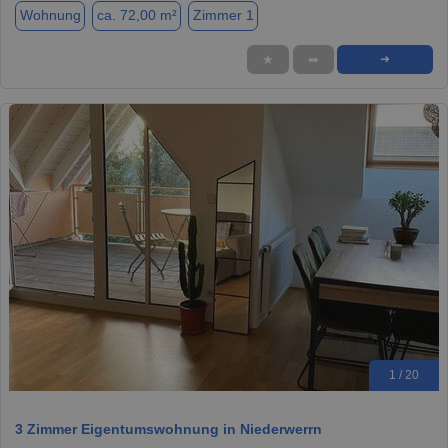
Wohnung
ca. 72,00 m²
Zimmer 1
★
➦
➜
1 / 20
3 Zimmer Eigentumswohnung in Niederwerrn