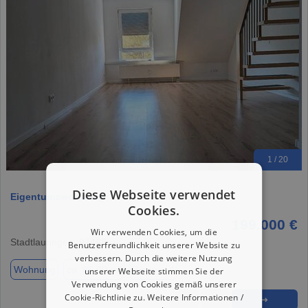
1 / 20
Diese Webseite verwendet
Eigentumswohnung
Cookies.
199.000 €
Wir verwenden Cookies, um die
Stadtlauringen, 97488
Benutzerfreundlichkeit unserer Website zu
verbessern. Durch die weitere Nutzung
Wohnung
ca. 86,00 m²
Zimmer 4
unserer Webseite stimmen Sie der
Verwendung von Cookies gemäß unserer
Cookie-Richtlinie zu.
Weitere Informationen /
★
➦
➜