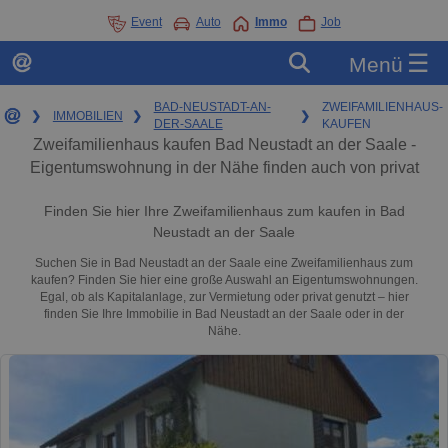
Event
Auto
Immo
Job
☰
Menü
BAD-NEUSTADT-AN-
ZWEIFAMILIENHAUS-
❯
IMMOBILIEN
❯
❯
DER-SAALE
KAUFEN
Zweifamilienhaus kaufen Bad Neustadt an der Saale -
Eigentumswohnung in der Nähe finden auch von privat
Finden Sie hier Ihre Zweifamilienhaus zum kaufen in Bad
Neustadt an der Saale
Suchen Sie in Bad Neustadt an der Saale eine Zweifamilienhaus zum
kaufen? Finden Sie hier eine große Auswahl an Eigentumswohnungen.
Egal, ob als Kapitalanlage, zur Vermietung oder privat genutzt – hier
finden Sie Ihre Immobilie in Bad Neustadt an der Saale oder in der
Nähe.