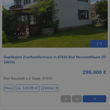
1 / 6
Gepflegtes Zweifamilienhaus in 97616 Bad NeustadtSaale (ID
10670)
295.000 €
Bad Neustadt a d Saale, 97616
Haus
ca. 149,08 m²
Zimmer 8
★
➦
➜