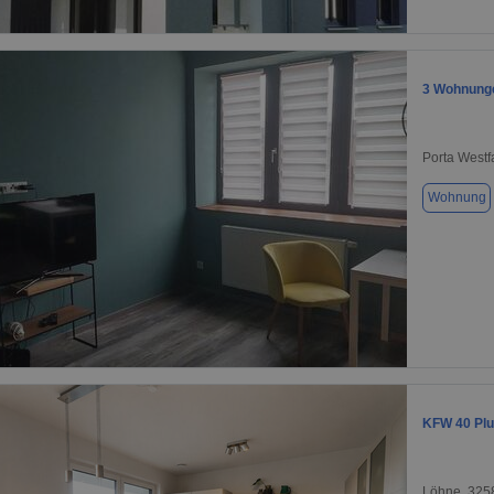
1 / 2
3 Wohnunge
Porta Westf
Wohnung
1 / 15
KFW 40 Plu
Löhne, 325