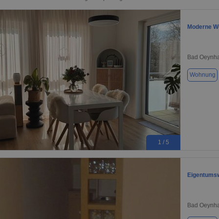
Moderne Wo
Bad Oeynha
Wohnung
1 / 5
Eigentums
Bad Oeynha