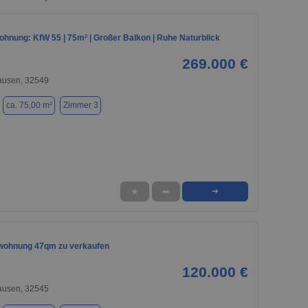
hnung: KfW 55 | 75m² | Großer Balkon | Ruhe Naturblick
269.000 €
usen, 32549
ca. 75,00 m²
Zimmer 3
★
➦
➜
wohnung 47qm zu verkaufen
120.000 €
usen, 32545