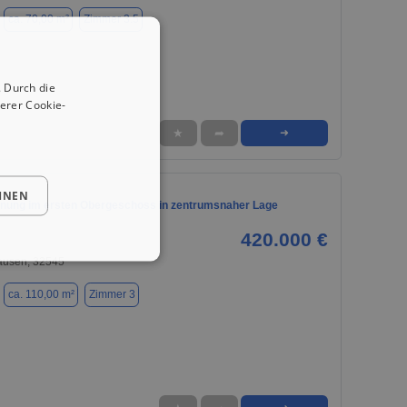
ca. 70,00 m²
Zimmer 3.5
 Durch die
erer Cookie-
★
➦
➜
HNEN
ung im ersten Obergeschoss in zentrumsnaher Lage
420.000 €
usen, 32545
ca. 110,00 m²
Zimmer 3