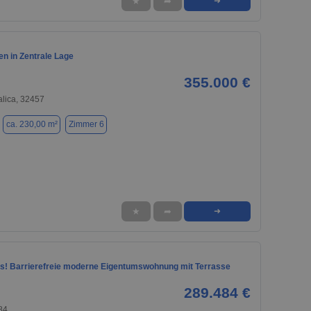
★
➦
➜
n in Zentrale Lage
355.000 €
alica, 32457
ca. 230,00 m²
Zimmer 6
★
➦
➜
s! Barrierefreie moderne Eigentumswohnung mit Terrasse
289.484 €
84