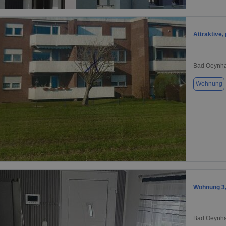
1 / 6
Attraktive,
Bad Oeynha
Wohnung
1 / 1
Wohnung 3,
Bad Oeynha