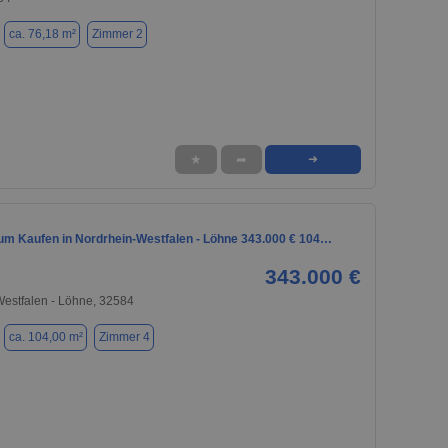
ca. 76,18 m²
Zimmer 2
★
➦
➜
m Kaufen in Nordrhein-Westfalen - Löhne 343.000 € 104…
343.000 €
estfalen - Löhne, 32584
ca. 104,00 m²
Zimmer 4