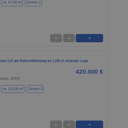
ca. 47,00 m²
Zimmer 2
★
➦
➜
freie 110 qm BalkonWohnung im 1.OG in zentraler Lage
420.000 €
usen, 32547
ca. 110,00 m²
Zimmer 3
★
➦
➜