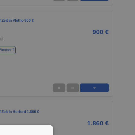
Zeit in Vlotho 900 €
900 €
02
Zimmer 2
★
➦
➜
Zeit in Herford 1.860 €
1.860 €
052