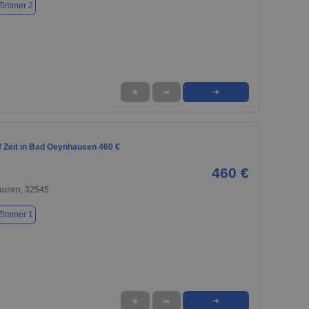
Zimmer 2
★
➦
➜
 Zeit in Bad Oeynhausen 460 €
460 €
usen, 32545
Zimmer 1
★
➦
➜