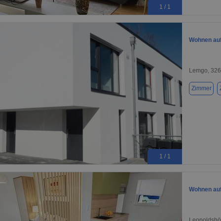
1 / 1
Wohnen auf
Lemgo, 32
Zimmer
1 / 1
Wohnen auf
Leopoldshö