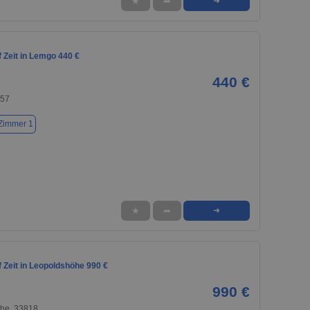
★
➦
➜
 Zeit in Lemgo 440 €
440 €
657
Zimmer 1
★
➦
➜
 Zeit in Leopoldshöhe 990 €
990 €
he, 33818