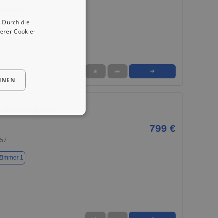
Zimmer 3
 Durch die
erer Cookie-
★
➦
➜
HNEN
 Zeit in Lemgo 799 €
799 €
657
Zimmer 1