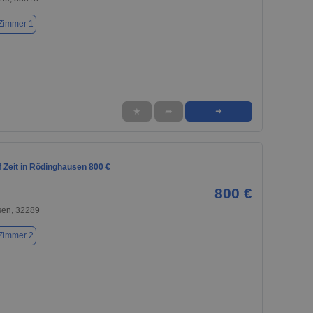
Zimmer 1
★
➦
➜
 Zeit in Rödinghausen 800 €
800 €
en, 32289
Zimmer 2