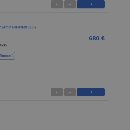
★
➦
➜
Zeit in Bielefeld 680 €
680 €
33605
Zimmer 1
★
➦
➜