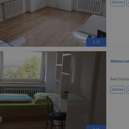
Zimmer
1 / 1
Wohnen auf
Bad Oeynha
Zimmer