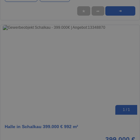
★
➦
➜
1 / 1
Halle in Schalkau 399.000 € 992 m²
399.000 €