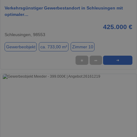
Verkehrsgünstiger Gewerbestandort in Schleusingen mit
optimaler…
425.000 €
Schleusingen, 98553
Gewerbeobjekt
ca. 733,00 m²
Zimmer 10
★
➦
➜