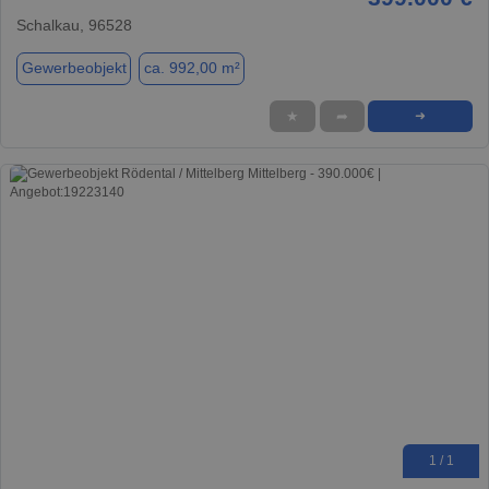
Schalkau, 96528
Gewerbeobjekt
ca. 992,00 m²
★
➦
➜
1 / 1