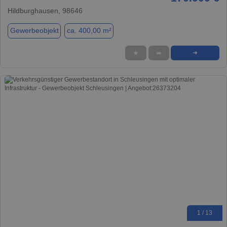
Hildburghausen, 98646
Gewerbeobjekt
ca. 400,00 m²
★
➦
➜
1 / 13