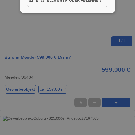
EINSTELLUNGEN ODER ABLEHNEN
1 / 1
Büro in Meeder 599.000 € 157 m²
599.000 €
Meeder, 96484
Gewerbeobjekt
ca. 157,00 m²
★
➦
➜