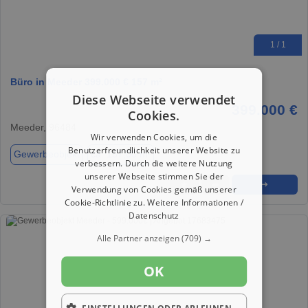
1 / 1
Büro in Meeder 399.000 € 157 m²
Diese Webseite verwendet
399.000 €
Cookies.
Meeder, 96484
Wir verwenden Cookies, um die
Benutzerfreundlichkeit unserer Website zu
Gewerbeobjekt
ca. 157,00 m²
verbessern. Durch die weitere Nutzung
unserer Webseite stimmen Sie der
★
➦
➜
Verwendung von Cookies gemäß unserer
Cookie-Richtlinie zu.
Weitere Informationen /
Datenschutz
Alle Partner anzeigen
(709) →
OK