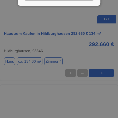
1 / 1
Haus zum Kaufen in Hildburghausen 292.660 € 134 m²
292.660 €
Hildburghausen, 98646
Haus
ca. 134,00 m²
Zimmer 4
★
➦
➜