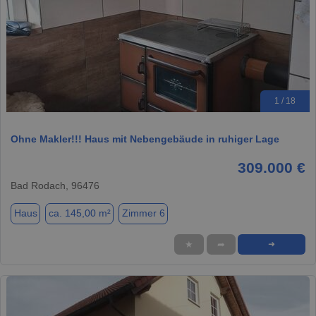
1 / 18
Ohne Makler!!! Haus mit Nebengebäude in ruhiger Lage
309.000 €
Bad Rodach, 96476
Haus
ca. 145,00 m²
Zimmer 6
★
➦
➜