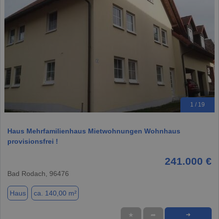
1 / 19
Haus Mehrfamilienhaus Mietwohnungen Wohnhaus
provisionsfrei !
241.000 €
Bad Rodach, 96476
Haus
ca. 140,00 m²
★
➦
➜