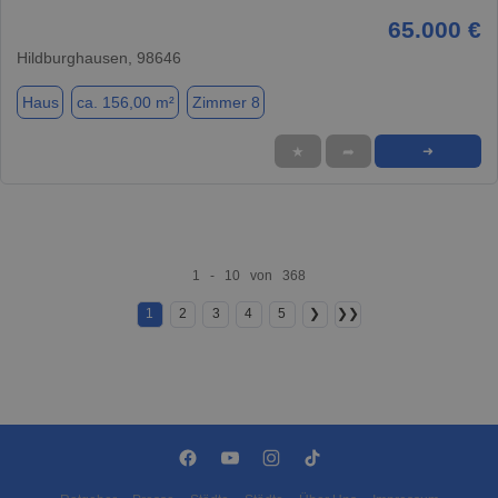
65.000 €
Hildburghausen, 98646
Haus
ca. 156,00 m²
Zimmer 8
★
➦
➜
1 - 10 von 368
1
2
3
4
5
❯
❯❯