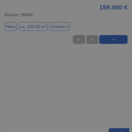
159.000 €
Meeder, 96484
Haus
ca. 100,00 m²
Zimmer 5
★
➦
➜