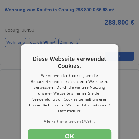
Wohnung zum Kaufen in Coburg 288.800 € 66.98 m²
288.800 €
Coburg, 96450
Wohnung
ca. 66,98 m²
Zimmer 2
★
➦
➜
Diese Webseite verwendet
Cookies.
Wir verwenden Cookies, um die
Benutzerfreundlichkeit unserer Website zu
verbessern. Durch die weitere Nutzung
unserer Webseite stimmen Sie der
Verwendung von Cookies gemäß unserer
Cookie-Richtlinie zu.
Weitere Informationen /
Datenschutz
Alle Partner anzeigen
(709) →
OK