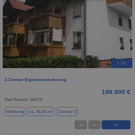
1 / 20
3-Zimmer Eigentumswohnung
199.900 €
Bad Rodach, 96476
Wohnung
ca. 85,00 m²
Zimmer 3
★
➦
➜