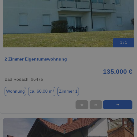
1 / 1
2 Zimmer Eigentumswohnung
135.000 €
Bad Rodach, 96476
Wohnung
ca. 60,00 m²
Zimmer 1
★
➦
➜