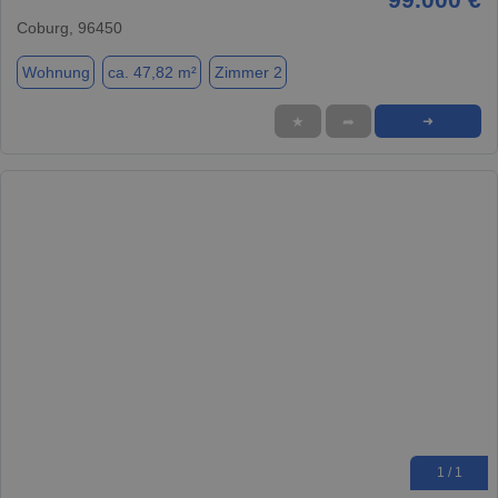
Coburg, 96450
Wohnung
ca. 47,82 m²
Zimmer 2
★
➦
➜
1 / 1