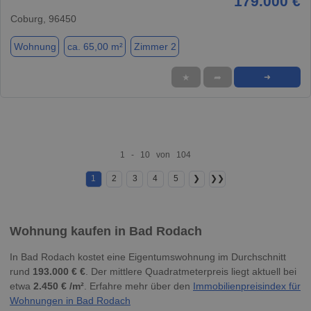
179.000 €
Coburg, 96450
Wohnung
ca. 65,00 m²
Zimmer 2
★
➦
➜
1 - 10 von 104
1
2
3
4
5
❯
❯❯
Wohnung kaufen in Bad Rodach
In Bad Rodach kostet eine Eigentumswohnung im Durchschnitt
rund
193.000 € €
. Der mittlere Quadratmeterpreis liegt aktuell bei
etwa
2.450 € /m²
. Erfahre mehr über den
Immobilienpreisindex für
Wohnungen in Bad Rodach