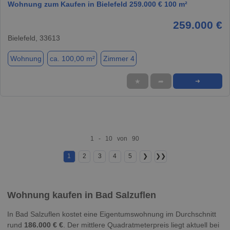
Wohnung zum Kaufen in Bielefeld 259.000 € 100 m²
259.000 €
Bielefeld, 33613
Wohnung
ca. 100,00 m²
Zimmer 4
★
➦
➜
1 - 10 von 90
1
2
3
4
5
❯
❯❯
Wohnung kaufen in Bad Salzuflen
In Bad Salzuflen kostet eine Eigentumswohnung im Durchschnitt
rund
186.000 € €
. Der mittlere Quadratmeterpreis liegt aktuell bei