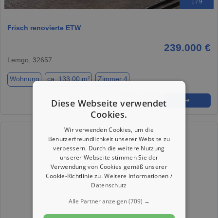
1 / 9
Frisch renovierte ETW
239.000 €
Lemgo, 32657
Wohnung
ca. 133,00 m²
Zimmer 4
★
➦
➜
Diese Webseite verwendet
Cookies.
Wir verwenden Cookies, um die
Benutzerfreundlichkeit unserer Website zu
verbessern. Durch die weitere Nutzung
unserer Webseite stimmen Sie der
Verwendung von Cookies gemäß unserer
Cookie-Richtlinie zu.
Weitere Informationen /
Datenschutz
Alle Partner anzeigen
(709) →