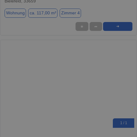
Bielefeld, 33659
Wohnung
ca. 117,00 m²
Zimmer 4
★
➦
➜
1 / 1