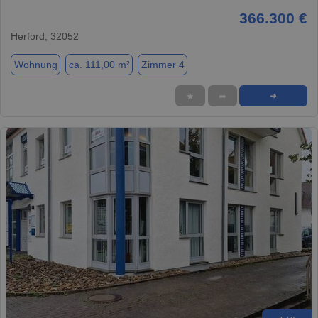
366.300 €
Herford, 32052
Wohnung
ca. 111,00 m²
Zimmer 4
★
➦
➜