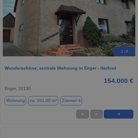
1 / 8
Wunderschöne, zentrale Wohnung in Enger - Herford
154.000 €
Enger, 32130
Wohnung
ca. 101,00 m²
Zimmer 4
★
➦
➜