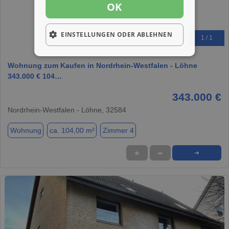
OK
EINSTELLUNGEN ODER ABLEHNEN
1 / 1
Wohnung zum Kaufen in Nordrhein-Westfalen - Löhne
343.000 € 104…
343.000 €
Nordrhein-Westfalen - Löhne, 32584
Wohnung
ca. 104,00 m²
Zimmer 4
★
➦
➜