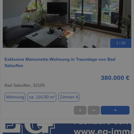
1 / 18
Exklusive Maisonette-Wohnung in Traumlage von Bad
Salzuflen
380.000 €
Bad Salzuflen, 32105
Wohnung
ca. 116,00 m²
Zimmer 4
★
➦
➜