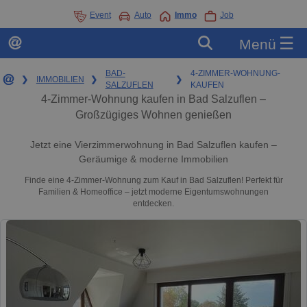
Event
Auto
Immo
Job
☰
Menü
BAD-
4-ZIMMER-WOHNUNG-
❯
IMMOBILIEN
❯
❯
SALZUFLEN
KAUFEN
4-Zimmer-Wohnung kaufen in Bad Salzuflen –
Großzügiges Wohnen genießen
Jetzt eine Vierzimmerwohnung in Bad Salzuflen kaufen –
Geräumige & moderne Immobilien
Finde eine 4-Zimmer-Wohnung zum Kauf in Bad Salzuflen! Perfekt für
Familien & Homeoffice – jetzt moderne Eigentumswohnungen
entdecken.