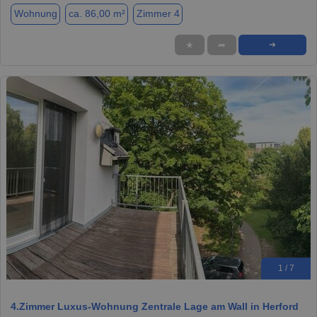
Wohnung
ca. 86,00 m²
Zimmer 4
★
➦
➜
1 / 7
4.Zimmer Luxus-Wohnung Zentrale Lage am Wall in Herford