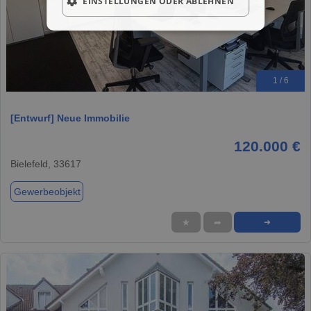
EINSTELLUNGEN ODER ABLEHNEN
1 / 6
[Entwurf] Neue Immobilie
120.000 €
Bielefeld, 33617
Gewerbeobjekt
★
➦
➜