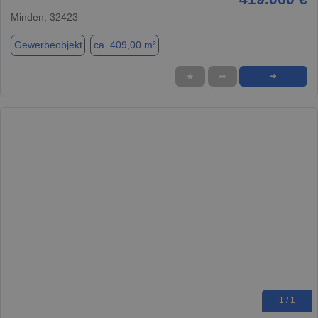
Minden, 32423
Gewerbeobjekt
ca. 409,00 m²
★
➦
➜
1 / 1