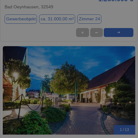
Bad Oeynhausen, 32549
Gewerbeobjekt
ca. 31.000,00 m²
Zimmer 24
★
➦
➜
1 / 13