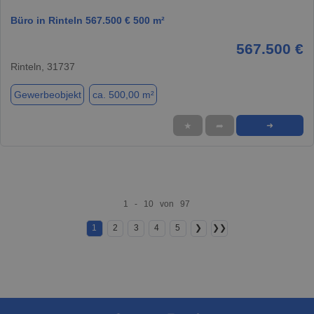
Büro in Rinteln 567.500 € 500 m²
567.500 €
Rinteln, 31737
Gewerbeobjekt
ca. 500,00 m²
★
➦
➜
1 - 10 von 97
1
2
3
4
5
❯
❯❯