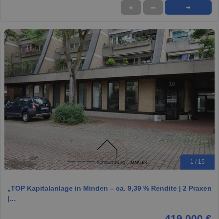
★
➦
➜
1 / 15
„TOP Kapitalanlage in Minden – ca. 9,39 % Rendite | 2 Praxen
|…
419.000 €