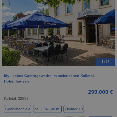
1 / 17
Idyllisches Gastrogewerbe im malerischen Kalletal-
Hohenhausen
299.000 €
Kalletal, 32689
Gewerbeobjekt
ca. 2.941,00 m²
Zimmer 10