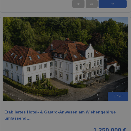
★
➦
➜
1 / 28
Etabliertes Hotel- & Gastro-Anwesen am Wiehengebirge
umfassend…
1.250.000 €