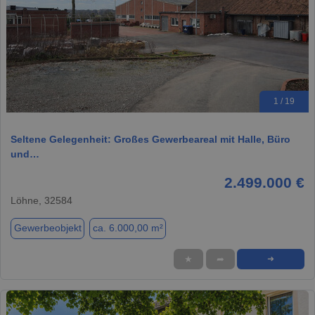
1 / 19
Seltene Gelegenheit: Großes Gewerbeareal mit Halle, Büro
und…
2.499.000 €
Löhne, 32584
Gewerbeobjekt
ca. 6.000,00 m²
★
➦
➜