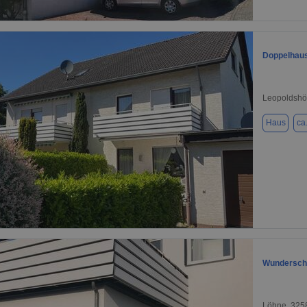
1 / 15
Doppelhaus
Leopoldshö
Haus
ca
1 / 5
Wunderschö
Löhne, 325