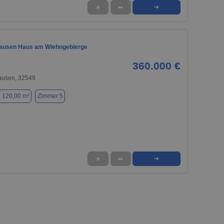
★
➦
➜
ausen Haus am Wiehngebierge
360.000 €
usen, 32549
. 120,00 m²
Zimmer 5
★
➦
➜