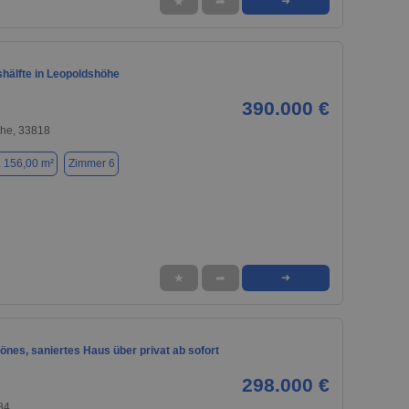
★
➦
➜
hälfte in Leopoldshöhe
390.000 €
he, 33818
. 156,00 m²
Zimmer 6
★
➦
➜
nes, saniertes Haus über privat ab sofort
298.000 €
84