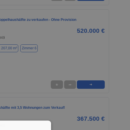
oppelhaushälfte zu verkaufen - Ohne Provision
520.000 €
049
. 207,00 m²
Zimmer 6
★
➦
➜
hälfte mit 3,5 Wohnungen zum Verkauf!
367.500 €
049