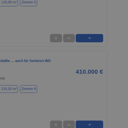
. 130,00 m²
Zimmer 5
★
➦
➜
hälfte … auch für Senioren WG
410.000 €
049
. 135,00 m²
Zimmer 6
★
➦
➜