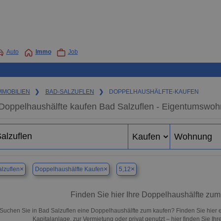
Auto
Immo
Job
MMOBILIEN
❯
BAD-SALZUFLEN
❯
DOPPELHAUSHÄLFTE-KAUFEN
Doppelhaushälfte kaufen Bad Salzuflen - Eigentumswohn
×
×
×
lzuflen
Doppelhaushälfte Kaufen
5,12
Finden Sie hier Ihre Doppelhaushälfte zum
Suchen Sie in Bad Salzuflen eine Doppelhaushälfte zum kaufen? Finden Sie hier
Kapitalanlage, zur Vermietung oder privat genutzt – hier finden Sie Ih