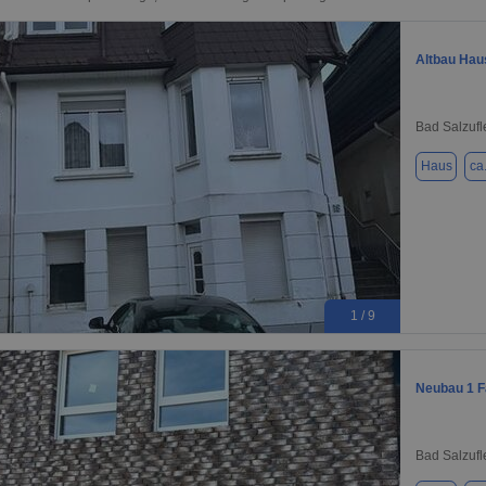
Altbau Haus
Bad Salzufl
Haus
ca
1 / 9
Neubau 1 F
Bad Salzufl