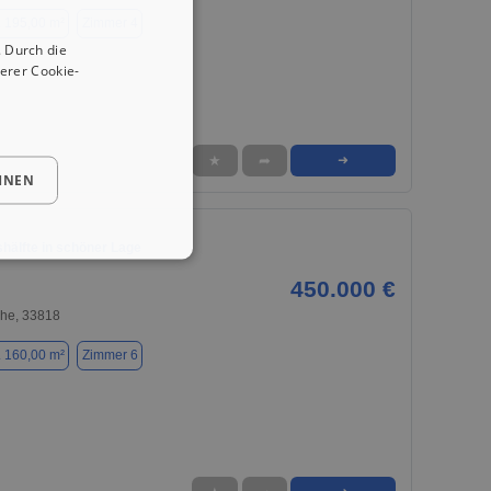
. 195,00 m²
Zimmer 4
 Durch die
erer Cookie-
★
➦
➜
HNEN
hälfte in schöner Lage
450.000 €
he, 33818
. 160,00 m²
Zimmer 6