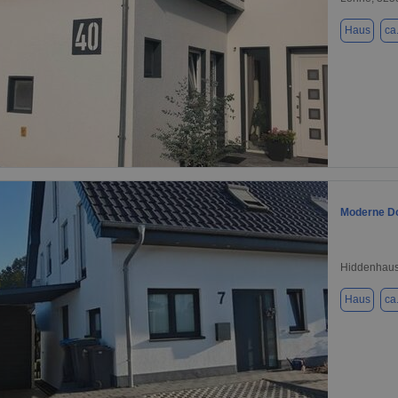
Haus
ca
1 / 10
Moderne Do
Hiddenhaus
Haus
ca