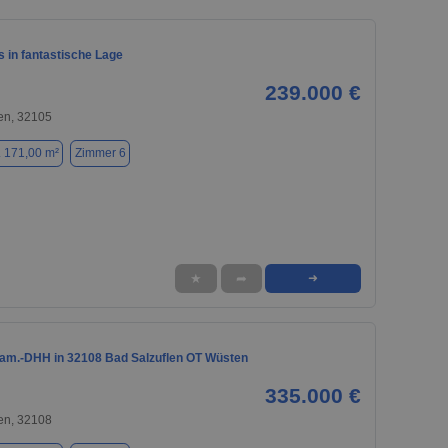
 in fantastische Lage
239.000 €
en, 32105
. 171,00 m²
Zimmer 6
★
➦
➜
am.-DHH in 32108 Bad Salzuflen OT Wüsten
335.000 €
en, 32108