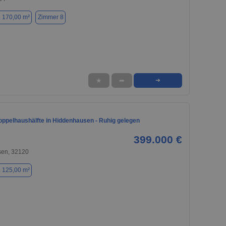
. 170,00 m²
Zimmer 8
★
➦
➜
ppelhaushälfte in Hiddenhausen - Ruhig gelegen
399.000 €
en, 32120
. 125,00 m²