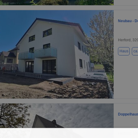
1 / 2
Neubau - D
Herford, 32
Haus
ca
1 / 16
Doppelhaus
Herford, 32