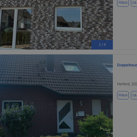
Haus
ca
1 / 4
Doppelhaus
Herford, 32
Haus
ca