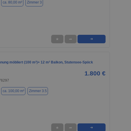
ca. 80,00 m²
Zimmer 3
★
➦
➜
hnung möbliert (100 m²)+ 12 m² Balkon, Stutensee-Spöck
1.800 €
 76297
ca. 100,00 m²
Zimmer 3.5
★
➦
➜