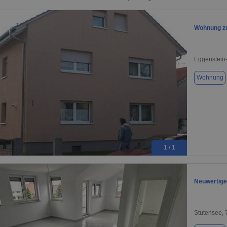
Wohnung zu
Eggenstein
Wohnung
1 / 1
Neuwertige
Stutensee,