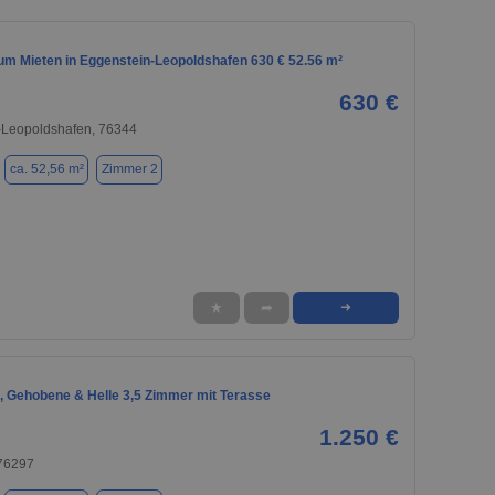
m Mieten in Eggenstein-Leopoldshafen 630 € 52.56 m²
630 €
-Leopoldshafen, 76344
ca. 52,56 m²
Zimmer 2
★
➦
➜
, Gehobene & Helle 3,5 Zimmer mit Terasse
1.250 €
 76297