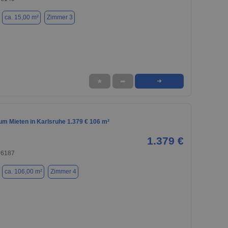
ca. 15,00 m²
Zimmer 3
★
➦
➜
m Mieten in Karlsruhe 1.379 € 106 m²
1.379 €
76187
ca. 106,00 m²
Zimmer 4