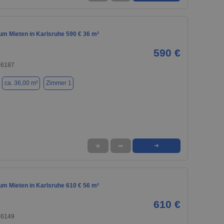
m Mieten in Karlsruhe 590 € 36 m²
590 €
76187
ca. 36,00 m²
Zimmer 1
★
➦
➜
m Mieten in Karlsruhe 610 € 56 m²
610 €
76149