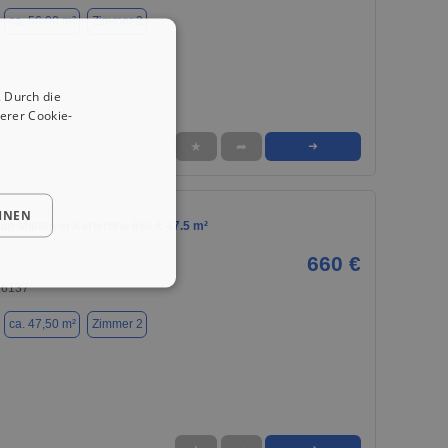
ca. 56,00 m²
Zimmer 2
 Durch die
erer Cookie-
★
➦
➜
HNEN
m Mieten in Karlsruhe 660 € 47.5 m²
660 €
76137
ca. 47,50 m²
Zimmer 2