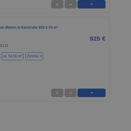
★
➦
➜
m Mieten in Karlsruhe 925 € 54 m²
925 €
76131
ca. 54,00 m²
Zimmer 2
★
➦
➜