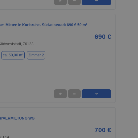
★
➦
➜
m Mieten in Karlsruhe- Südweststadt 690 € 50 m²
690 €
Südweststadt, 76133
ca. 50,00 m²
Zimmer 2
★
➦
➜
erVERMIETUNG WG
700 €
76149