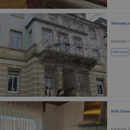
1 / 1
Wohnung zu
Karlsruhe- 
Wohnung
1 / 1
NUR Zimm
Karlsruhe, 