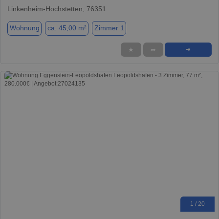
Linkenheim-Hochstetten, 76351
Wohnung
ca. 45,00 m²
Zimmer 1
★
➦
➜
1 / 20