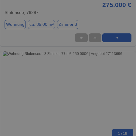
275.000 €
Stutensee, 76297
Wohnung
ca. 85,00 m²
Zimmer 3
★
➦
➜
1 / 19