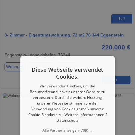
1 / 7
3- Zimmer - Eigentumswohnung, 72 m2 76 344 Eggenstein
220.000 €
Eggenstein-Leopoldshafen, 76344
Wohnung
ca. 72,00 m²
Zimmer 3
Diese Webseite verwendet
Cookies.
★
➦
➜
Wir verwenden Cookies, um die
Benutzerfreundlichkeit unserer Website zu
verbessern. Durch die weitere Nutzung
unserer Webseite stimmen Sie der
Verwendung von Cookies gemäß unserer
Cookie-Richtlinie zu.
Weitere Informationen /
Datenschutz
Alle Partner anzeigen
(709) →