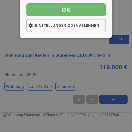
OK
EINSTELLUNGEN ODER ABLEHNEN
1 / 1
Wohnung zum Kaufen in Stutensee 119.000 € 34.5 m²
119.000 €
Stutensee, 76297
Wohnung
ca. 34,50 m²
Zimmer 1
★
➦
➜