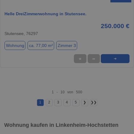
Helle DreiZimmerwohnung in Stutensee.
250.000 €
Stutensee, 76297
Wohnung
ca. 77,00 m²
Zimmer 3
★
➦
➜
1 - 10 von 500
1
2
3
4
5
❯
❯❯
Wohnung kaufen in Linkenheim-Hochstetten