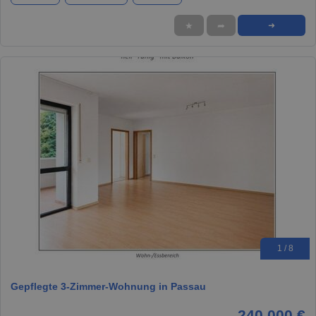
★
➦
➜
1 / 8
Gepflegte 3-Zimmer-Wohnung in Passau
240.000 €