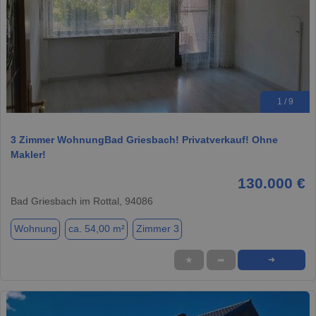
1 / 9
3 Zimmer WohnungBad Griesbach! Privatverkauf! Ohne
Makler!
130.000 €
Bad Griesbach im Rottal, 94086
Wohnung
ca. 54,00 m²
Zimmer 3
★
➦
➜