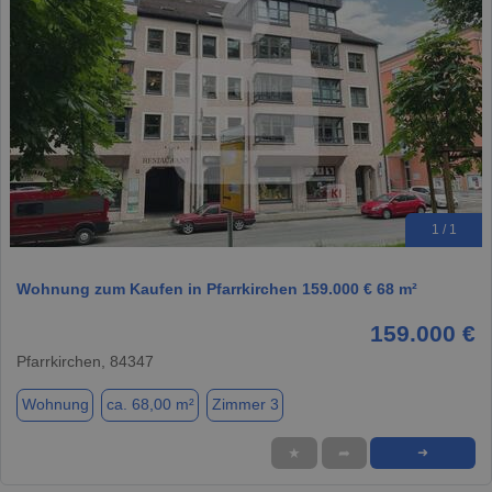
1 / 1
Wohnung zum Kaufen in Pfarrkirchen 159.000 € 68 m²
159.000 €
Pfarrkirchen, 84347
Wohnung
ca. 68,00 m²
Zimmer 3
★
➦
➜