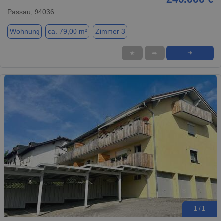
Passau, 94036
Wohnung
ca. 79,00 m²
Zimmer 3
★
➦
➜
1 / 1