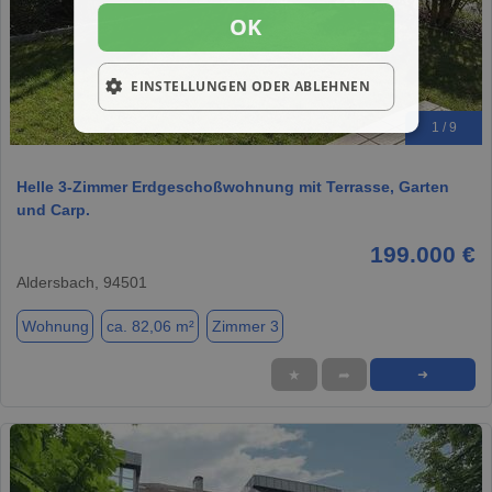
OK
EINSTELLUNGEN ODER ABLEHNEN
1 / 9
Helle 3-Zimmer Erdgeschoßwohnung mit Terrasse, Garten
und Carp.
199.000 €
Aldersbach, 94501
Wohnung
ca. 82,06 m²
Zimmer 3
★
➦
➜