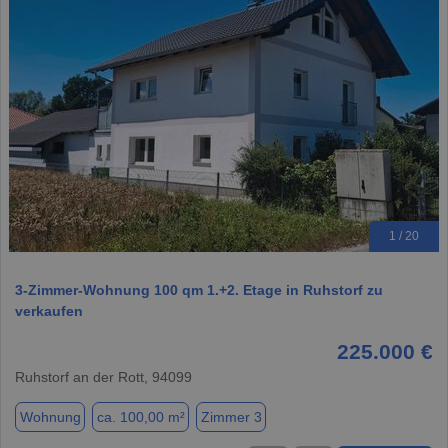
1 / 20
3-Zimmer-Wohnung 100 qm 1.+2. Etage in Ruhstorf zu
verkaufen
225.000 €
Ruhstorf an der Rott, 94099
Wohnung
ca. 100,00 m²
Zimmer 3