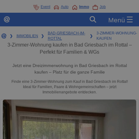
Event
Auto
Immo
Job
☰
Menü
BAD-GRIESBACH-IM-
3-ZIMMER-WOHNUNG-
❯
IMMOBILIEN
❯
❯
ROTTAL
KAUFEN
3-Zimmer-Wohnung kaufen in Bad Griesbach im Rottal –
Perfekt für Familien & WGs
Jetzt eine Dreizimmerwohnung in Bad Griesbach im Rottal
kaufen – Platz für die ganze Familie
Finde eine 3-Zimmer-Wohnung zum Kauf in Bad Griesbach im Rottal!
Ideal für Familien, Paare & Wohngemeinschaften – jetzt
Immobilienangebote entdecken.