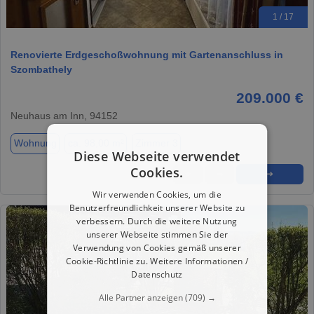
1 / 17
Renovierte Erdgeschoßwohnung mit Gartenanschluss in
Szombathely
209.000 €
Neuhaus am Inn, 94152
Wohnung
ca. 98,00 m²
Zimmer 3
Diese Webseite verwendet
Cookies.
★
➦
➜
Wir verwenden Cookies, um die
Benutzerfreundlichkeit unserer Website zu
verbessern. Durch die weitere Nutzung
unserer Webseite stimmen Sie der
Verwendung von Cookies gemäß unserer
Cookie-Richtlinie zu.
Weitere Informationen /
Datenschutz
Alle Partner anzeigen
(709) →