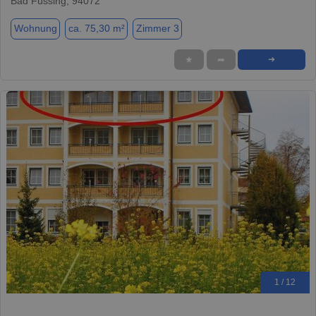
Bad Füssing, 94072
Wohnung
ca. 75,30 m²
Zimmer 3
★
➦
➜
1 / 12