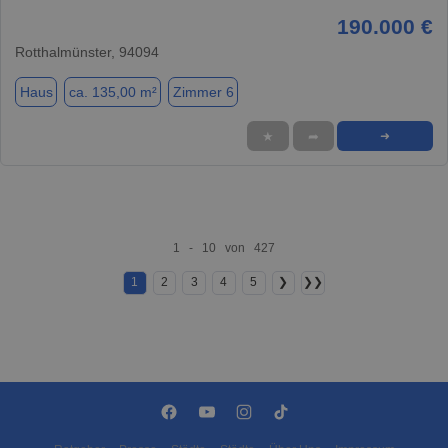
190.000 €
Rotthalmünster, 94094
Haus
ca. 135,00 m²
Zimmer 6
★
➦
➜
1 - 10 von 427
1
2
3
4
5
❯
❯❯