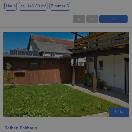
Haus
ca. 140,00 m²
Zimmer 5
★
➦
➜
1 / 14
Reihen Eckhaus