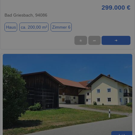
299.000 €
Bad Griesbach, 94086
Haus
ca. 200,00 m²
Zimmer 6
★
➦
➜