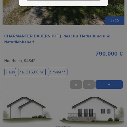
1 / 20
CHARMANTER BAUERNHOF | ideal für Tierhaltung und
Naturliebhaber!
790.000 €
Haarbach, 94542
Haus
ca. 215,00 m²
Zimmer 5
★
➦
➜