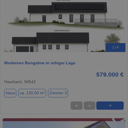
1 / 4
Modernes Bungalow in ruhiger Lage
579.000 €
Haarbach, 94542
Haus
ca. 130,00 m²
Zimmer 3
★
➦
➜