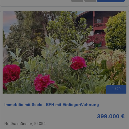
1 / 20
Immobilie mit Seele - EFH mit EinliegerWohnung
399.000 €
Rotthalmünster, 94094