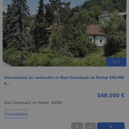
1 / 1
Grundstück zu verkaufen in Bad Griesbach im Rottal 349.000
€…
349.000 €
Bad Griesbach im Rottal, 94086
Grundstück
★
➦
➜