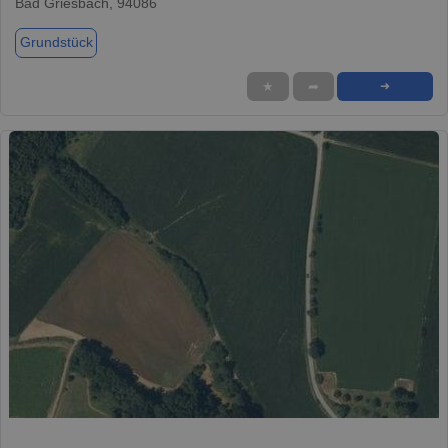
Bad Griesbach, 94086
Grundstück
★
➦
➜
1 / 1