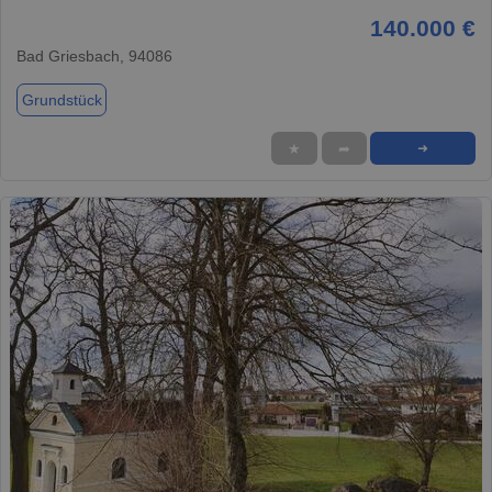
140.000 €
Bad Griesbach, 94086
Grundstück
★
➦
➜