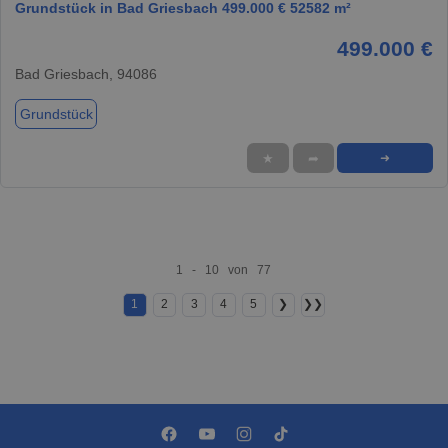
Grundstück in Bad Griesbach 499.000 € 52582 m²
499.000 €
Bad Griesbach, 94086
Grundstück
★
➦
➜
1 - 10 von 77
1
2
3
4
5
❯
❯❯