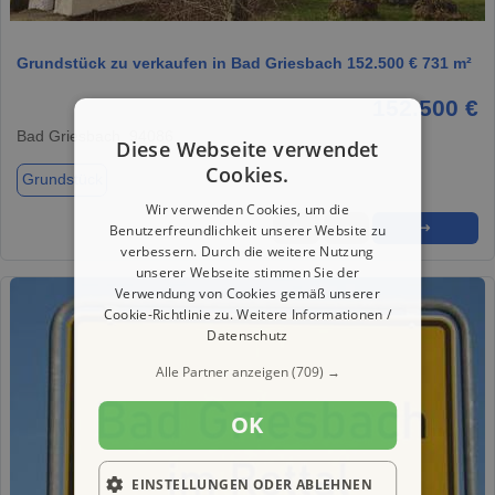
1 / 1
Grundstück zu verkaufen in Bad Griesbach 152.500 € 731 m²
152.500 €
Bad Griesbach, 94086
Diese Webseite verwendet
Cookies.
Grundstück
Wir verwenden Cookies, um die
★
➦
➜
Benutzerfreundlichkeit unserer Website zu
verbessern. Durch die weitere Nutzung
unserer Webseite stimmen Sie der
Verwendung von Cookies gemäß unserer
Cookie-Richtlinie zu.
Weitere Informationen /
Datenschutz
Alle Partner anzeigen
(709) →
OK
EINSTELLUNGEN ODER ABLEHNEN