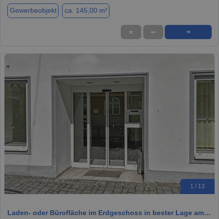
Gewerbeobjekt
ca. 145,00 m²
★
➦
➜
1 / 13
Laden- oder Bürofläche im Erdgeschoss in bester Lage am…