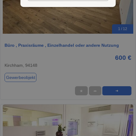
1 / 12
Büro , Praxisräume , Einzelhandel oder andere Nutzung
600 €
Kirchham, 94148
Gewerbeobjekt
★
➦
➜