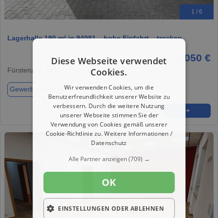
1 / 6
Lagerhalle 190 m² in 94081 – hohe Einfahrt – trocken
1.050 €
Diese Webseite verwendet
Cookies.
Fürstenzell, 94081
Wir verwenden Cookies, um die
Gewerbeobjekt
ca. 190,00 m²
Benutzerfreundlichkeit unserer Website zu
verbessern. Durch die weitere Nutzung
★
➦
➜
unserer Webseite stimmen Sie der
Verwendung von Cookies gemäß unserer
Cookie-Richtlinie zu.
Weitere Informationen /
Datenschutz
Alle Partner anzeigen
(709) →
OK
EINSTELLUNGEN ODER ABLEHNEN