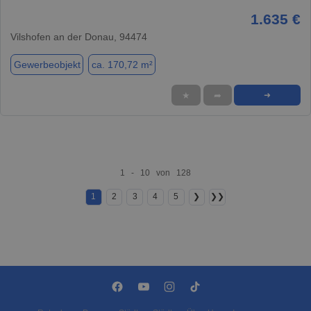
1.635 €
Vilshofen an der Donau, 94474
Gewerbeobjekt
ca. 170,72 m²
★
➦
➜
1 - 10 von 128
1
2
3
4
5
❯
❯❯