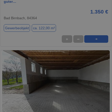
guter…
1.350 €
Bad Birnbach, 84364
Gewerbeobjekt
ca. 122,00 m²
★
➦
➜