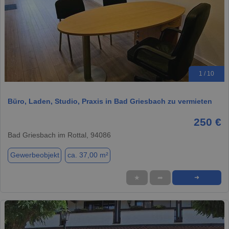
1 / 10
Büro, Laden, Studio, Praxis in Bad Griesbach zu vermieten
250 €
Bad Griesbach im Rottal, 94086
Gewerbeobjekt
ca. 37,00 m²
★
➦
➜