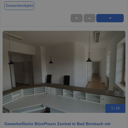
Gewerbeobjekt
★
➦
➜
1 / 10
Gewerbefläche BüroPraxis Zentral in Bad Birnbach mit