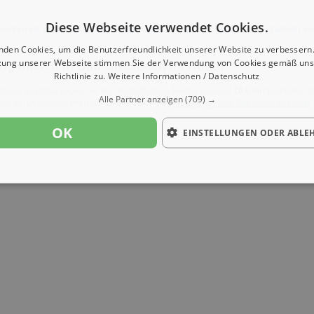
Diese Webseite verwendet Cookies.
onnten wir derzeit keine passenden Objekte finden. Schauen Sie bald wieder vo
nden Cookies, um die Benutzerfreundlichkeit unserer Website zu verbessern.
zung unserer Webseite stimmen Sie der Verwendung von Cookies gemäß uns
g mieten in Bad Griesbach im Rottal
Richtlinie zu.
Weitere Informationen / Datenschutz
sbach im Rottal liegen die durchschnittlichen Mieten bei rund
10 € /m²
Kaltmiete. J
Alle Partner anzeigen
(709) →
iieren. Detaillierte Preisinfos findest du unter
Mietspiegel Bad Griesbach im Rottal
OK
EINSTELLUNGEN ODER ABLE