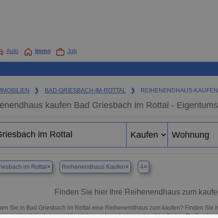
Auto
Immo
Job
MMOBILIEN
❯
BAD-GRIESBACH-IM-ROTTAL
❯
REIHENENDHAUS-KAUFE
enendhaus kaufen Bad Griesbach im Rottal - Eigentums
×
×
×
iesbach im Rottal
Reihenendhaus Kaufen
4
Finden Sie hier Ihre Reihenendhaus zum kaufe
en Sie in Bad Griesbach im Rottal eine Reihenendhaus zum kaufen? Finden Sie 
Kapitalanlage, zur Vermietung oder privat genutzt – hier finden Sie Ihre Im