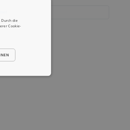
rbei!
 Durch die
erer Cookie-
HNEN