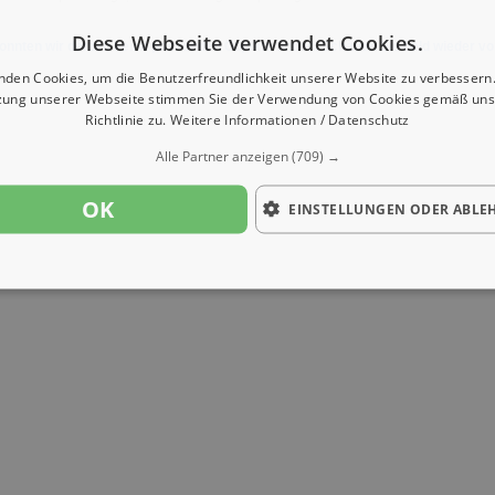
Diese Webseite verwendet Cookies.
onnten wir derzeit keine passenden Objekte finden. Schauen Sie bald wieder vo
nden Cookies, um die Benutzerfreundlichkeit unserer Website zu verbessern.
zung unserer Webseite stimmen Sie der Verwendung von Cookies gemäß uns
Richtlinie zu.
Weitere Informationen / Datenschutz
Alle Partner anzeigen
(709) →
OK
EINSTELLUNGEN ODER ABLE