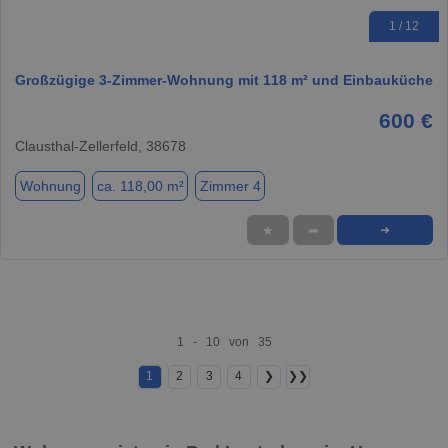
1 / 12
Großzügige 3-Zimmer-Wohnung mit 118 m² und Einbauküche
600 €
Clausthal-Zellerfeld, 38678
Wohnung
ca. 118,00 m²
Zimmer 4
★
➦
➜
1 - 10 von 35
1
2
3
4
❯
❯❯