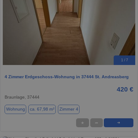
1 / 7
4 Zimmer Erdgeschoss-Wohnung in 37444 St. Andreasberg
420 €
Braunlage, 37444
Wohnung
ca. 67,98 m²
Zimmer 4
★
➦
➜