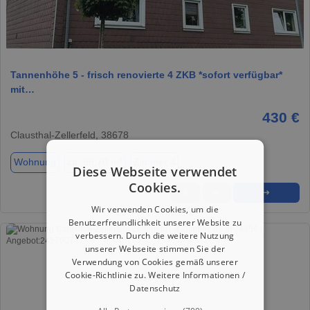
1 / 10
Tannenhöhe 5 - frisch renovierte 4 ZKB *sofort verfügbar*
mit…
430 €
Clausthal-Zellerfeld, 38678
Wohnung
ca. 69,70 m²
Zimmer 4
Diese Webseite verwendet
Cookies.
★
➦
➜
Wir verwenden Cookies, um die
Benutzerfreundlichkeit unserer Website zu
verbessern. Durch die weitere Nutzung
unserer Webseite stimmen Sie der
Verwendung von Cookies gemäß unserer
Cookie-Richtlinie zu.
Weitere Informationen /
Datenschutz