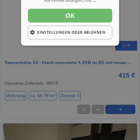
Alle Partner anzeigen
(709) →
OK
EINSTELLUNGEN ODER ABLEHNEN
1 / 9
Tannenhöhe 13 - frisch renovierte 4 ZKB im EG mit neuer…
415 €
Clausthal-Zellerfeld, 38678
Wohnung
ca. 66,79 m²
Zimmer 4
★
➦
➜