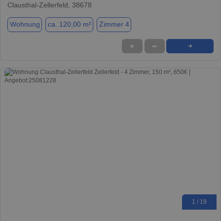
Clausthal-Zellerfeld, 38678
Wohnung
ca. 120,00 m²
Zimmer 4
★
➦
➜
1 / 19