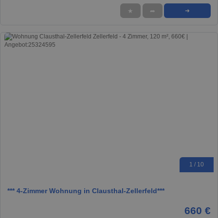
★
➦
➜
1 / 10
*** 4-Zimmer Wohnung in Clausthal-Zellerfeld***
660 €