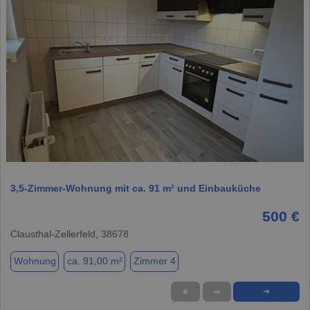
1 / 10
3,5-Zimmer-Wohnung mit ca. 91 m² und Einbauküche
500 €
Clausthal-Zellerfeld, 38678
Wohnung
ca. 91,00 m²
Zimmer 4
★
➦
➜