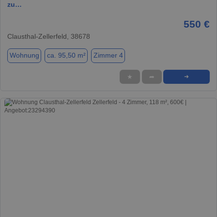
zu…
550 €
Clausthal-Zellerfeld, 38678
Wohnung
ca. 95,50 m²
Zimmer 4
★
➦
➜