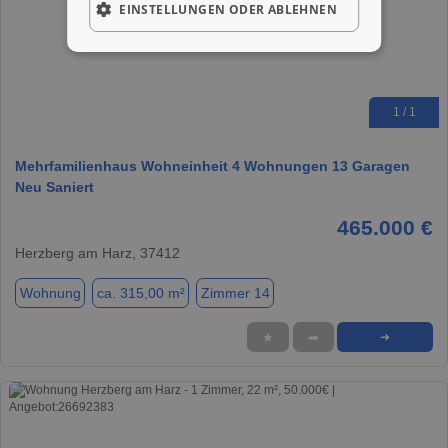
EINSTELLUNGEN ODER ABLEHNEN
1 / 1
Mehrfamilienhaus Wohneinheit 4 Wohnungen 13 Garagen
Neu Saniert
465.000 €
Herzberg am Harz, 37412
Wohnung
ca. 315,00 m²
Zimmer 14
★
➦
➜