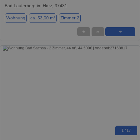
Bad Lauterberg im Harz, 37431
Wohnung
ca. 53,00 m²
Zimmer 2
★
➦
➜
1 / 17