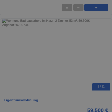
★
➦
➜
1 / 11
Eigentumswohnung
59.500 €