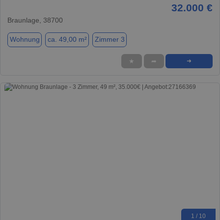
32.000 €
Braunlage, 38700
Wohnung
ca. 49,00 m²
Zimmer 3
★
➦
➜
1 / 10