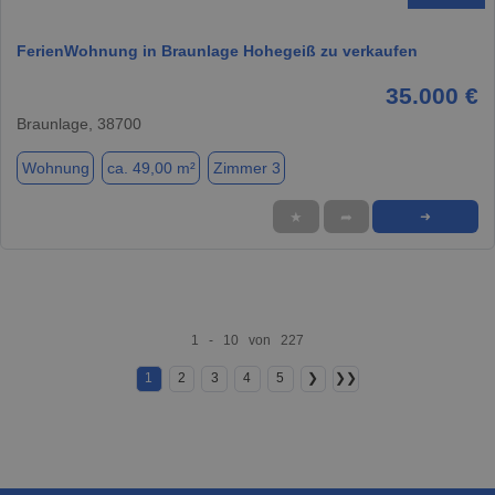
FerienWohnung in Braunlage Hohegeiß zu verkaufen
35.000 €
Braunlage, 38700
Wohnung
ca. 49,00 m²
Zimmer 3
★
➦
➜
1 - 10 von 227
1
2
3
4
5
❯
❯❯