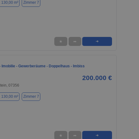
. 130,00 m²
Zimmer 7
★
➦
➜
 Imobilie - Gewerberäume - Doppelhaus - Imbiss
200.000 €
tein, 07356
. 130,00 m²
Zimmer 7
★
➦
➜