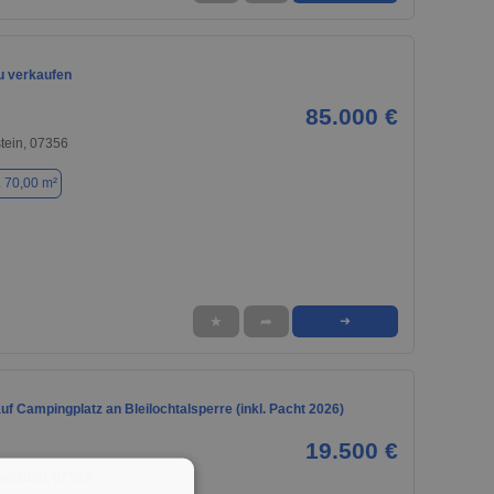
u verkaufen
85.000 €
tein, 07356
. 70,00 m²
★
➦
➜
f Campingplatz an Bleilochtalsperre (inkl. Pacht 2026)
19.500 €
bersdorf, 07929