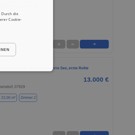
. 24,00 m²
Zimmer 3
 Durch die
erer Cookie-
★
➦
➜
HNEN
f Campingplatz, Bleilochtalsperre See, erste Reihe
13.000 €
bersdorf, 07929
. 22,00 m²
Zimmer 2