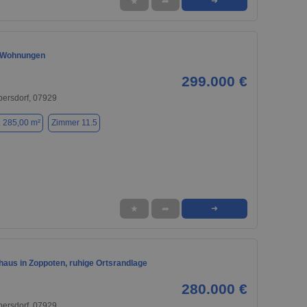
★
➦
➜
3 Wohnungen
299.000 €
bersdorf, 07929
. 285,00 m²
Zimmer 11.5
★
➦
➜
haus in Zoppoten, ruhige Ortsrandlage
280.000 €
bersdorf, 07929