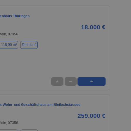
enhaus Thüringen
18.000 €
tein, 07356
. 118,00 m²
Zimmer 4
★
➦
➜
 Wohn- und Geschäftshaus am Bleilochstausee
259.000 €
tein, 07356