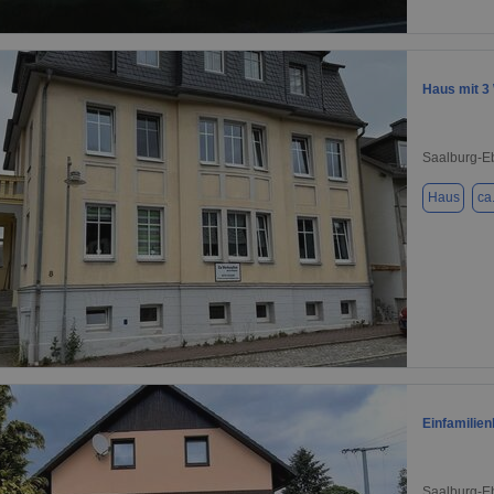
1 / 15
Haus mit 
Saalburg-E
Haus
ca
1 / 12
Einfamilien
Saalburg-E