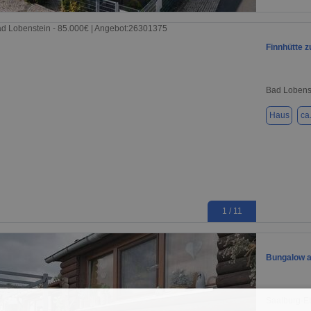
1 / 14
Finnhütte z
Bad Lobens
Haus
ca
1 / 11
Bungalow au
Saalburg-E