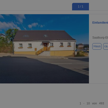
1 / 1
Einfamilie
Saalburg-E
Haus
ca
1 / 11
1 - 10 von 493