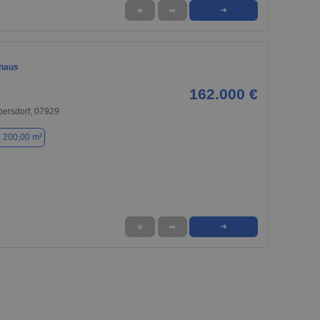
★
➦
➜
nhaus
162.000 €
bersdorf, 07929
. 200,00 m²
★
➦
➜