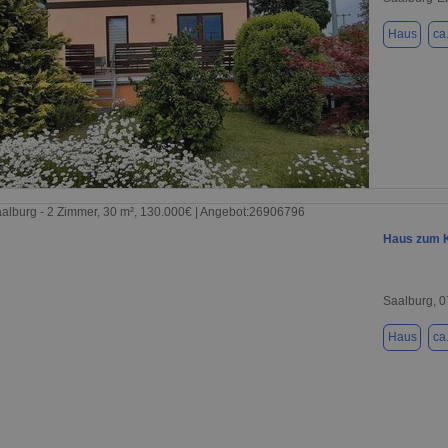
Haus
ca
1 / 19
Haus zum K
Saalburg, 
Haus
ca