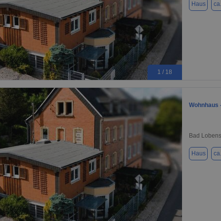
Haus
ca
1 / 18
Wohnhaus -
Bad Lobens
Haus
ca