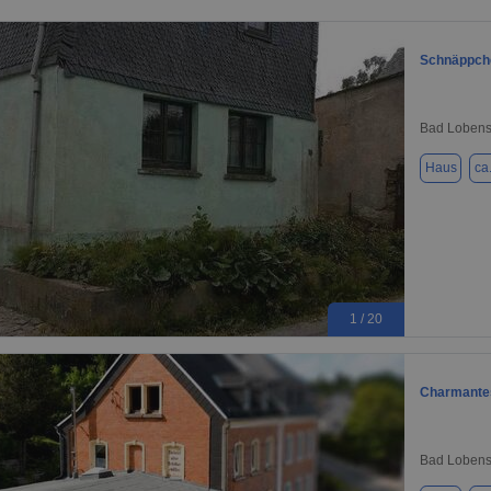
Schnäppch
Bad Lobens
Haus
ca
1 / 20
Charmantes
Bad Lobens