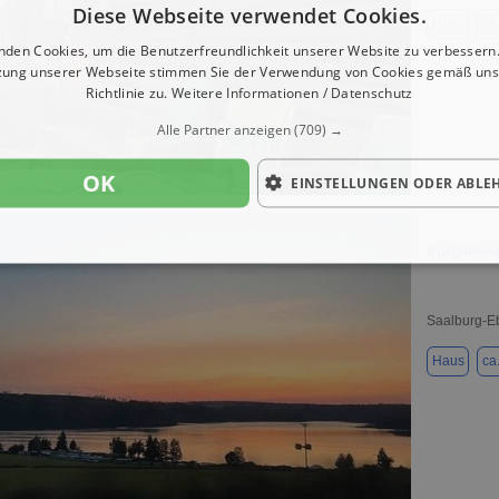
Diese Webseite verwendet Cookies.
Haus
ca
nden Cookies, um die Benutzerfreundlichkeit unserer Website zu verbessern.
zung unserer Webseite stimmen Sie der Verwendung von Cookies gemäß uns
Richtlinie zu.
Weitere Informationen / Datenschutz
Alle Partner anzeigen
(709) →
OK
1 / 19
EINSTELLUNGEN ODER ABLE
Bungalow au
Saalburg-E
Haus
ca