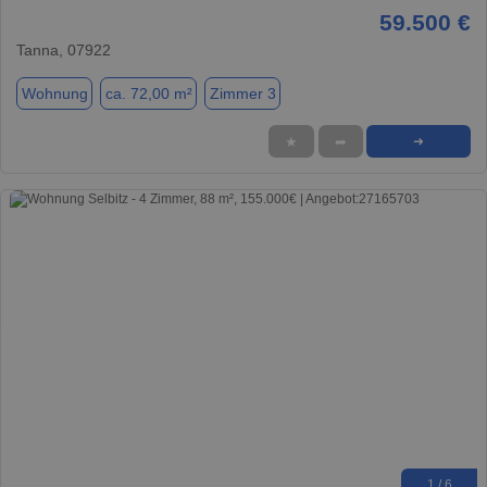
59.500 €
Tanna, 07922
Wohnung
ca. 72,00 m²
Zimmer 3
★
➦
➜
1 / 6