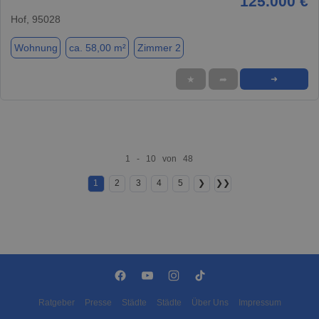
125.000 €
Hof, 95028
Wohnung
ca. 58,00 m²
Zimmer 2
★
➦
➜
1 - 10 von 48
1
2
3
4
5
❯
❯❯
Ratgeber
Presse
Städte
Städte
Über Uns
Impressum