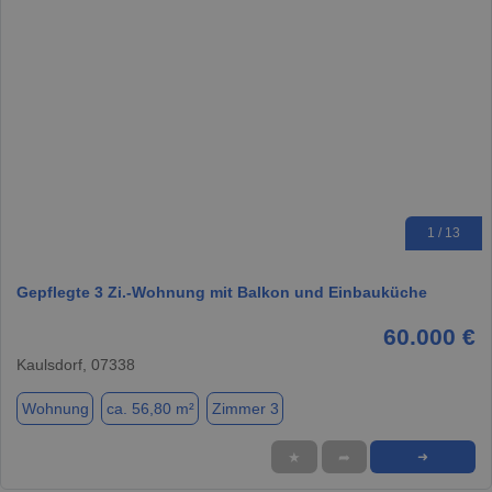
1 / 13
Gepflegte 3 Zi.-Wohnung mit Balkon und Einbauküche
60.000 €
Kaulsdorf, 07338
Wohnung
ca. 56,80 m²
Zimmer 3
★
➦
➜