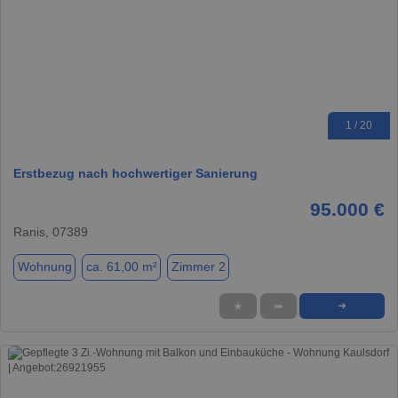
1 / 20
Erstbezug nach hochwertiger Sanierung
95.000 €
Ranis, 07389
Wohnung
ca. 61,00 m²
Zimmer 2
★
➦
➜