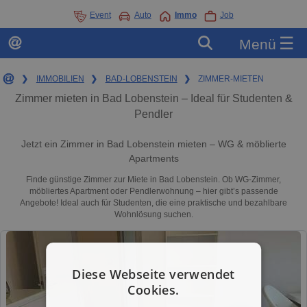
Event
Auto
Immo
Job
☰
Menü
❯
IMMOBILIEN
❯
BAD-LOBENSTEIN
❯
ZIMMER-MIETEN
Zimmer mieten in Bad Lobenstein – Ideal für Studenten &
Pendler
Jetzt ein Zimmer in Bad Lobenstein mieten – WG & möblierte
Apartments
Finde günstige Zimmer zur Miete in Bad Lobenstein. Ob WG-Zimmer,
möbliertes Apartment oder Pendlerwohnung – hier gibt’s passende
Angebote! Ideal auch für Studenten, die eine praktische und bezahlbare
Wohnlösung suchen.
Diese Webseite verwendet
Cookies.