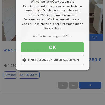
Wir verwenden Cookies, um die
Benutzerfreundlichkeit unserer Website zu
verbessern. Durch die weitere Nutzung
unserer Webseite stimmen Sie der
Verwendung von Cookies gemäß unserer
Cookie-Richtlinie zu.
Weitere Informationen /
Datenschutz
Alle Partner anzeigen
(709) →
1 / 1
OK
WG-Zimmer in Hof 250 € 16 m²
250 €
EINSTELLUNGEN ODER ABLEHNEN
Hof, 95030
Zimmer
ca. 16,00 m²
★
➦
➜