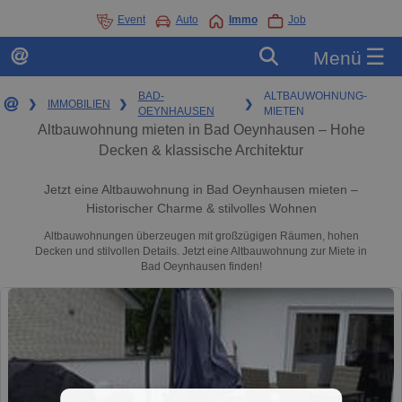
Event
Auto
Immo
Job
☰
Menü
BAD-
ALTBAUWOHNUNG-
❯
IMMOBILIEN
❯
❯
OEYNHAUSEN
MIETEN
Altbauwohnung mieten in Bad Oeynhausen – Hohe
Decken & klassische Architektur
Jetzt eine Altbauwohnung in Bad Oeynhausen mieten –
Historischer Charme & stilvolles Wohnen
Altbauwohnungen überzeugen mit großzügigen Räumen, hohen
Decken und stilvollen Details. Jetzt eine Altbauwohnung zur Miete in
Bad Oeynhausen finden!