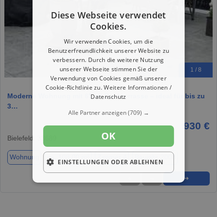
Diese Webseite verwendet
Cookies.
Wir verwenden Cookies, um die
Benutzerfreundlichkeit unserer Website zu
verbessern. Durch die weitere Nutzung
unserer Webseite stimmen Sie der
1 / 8
Verwendung von Cookies gemäß unserer
Cookie-Richtlinie zu.
Weitere Informationen /
Moderne Wohnung mit 65 m² Dachterrasse – ideal für bis zu
Datenschutz
3…
Alle Partner anzeigen
(709) →
930 €
OK
Bielefeld, 33689
Wohnung
ca. 108,00 m²
Zimmer 4
Baujahr 2008
EINSTELLUNGEN ODER ABLEHNEN
★
➦
➜