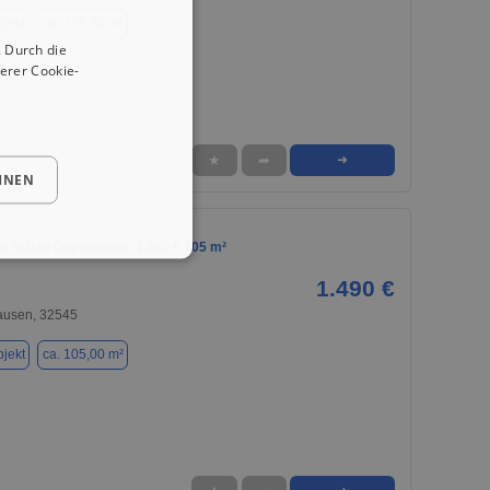
jekt
ca. 125,74 m²
 Durch die
erer Cookie-
★
➦
➜
HNEN
el in Bad Oeynhausen 1.490 € 105 m²
1.490 €
usen, 32545
jekt
ca. 105,00 m²