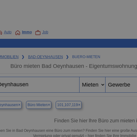
Auto
Immo
Job
MMOBILIEN
❯
BAD-OEYNHAUSEN
❯
BUERO-MIETEN
Büro mieten Bad Oeynhausen - Eigentumswohnung i
×
×
×
eynhausen
Büro Mieten
101,107,119
Finden Sie hier Ihre Büro zum miete
en Sie in Bad Oeynhausen eine Büro zum mieten? Finden Sie hier eine große Aus
Vermietung oder privat genutzt – hier finden Sie Ihre Immobil