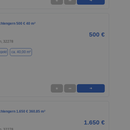
★
➦
➜
chlengern 500 € 40 m²
500 €
n, 32278
jekt
ca. 40,00 m²
★
➦
➜
chlengern 1.650 € 360.85 m²
1.650 €
n, 32278