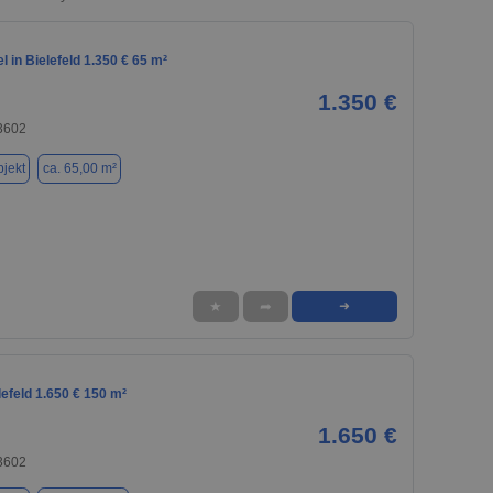
l in Bielefeld 1.350 € 65 m²
1.350 €
33602
jekt
ca. 65,00 m²
★
➦
➜
lefeld 1.650 € 150 m²
1.650 €
33602