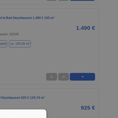
el in Bad Oeynhausen 1.490 € 105 m²
1.490 €
usen, 32545
jekt
ca. 105,00 m²
★
➦
➜
d Oeynhausen 925 € 125.74 m²
925 €
usen, 32549