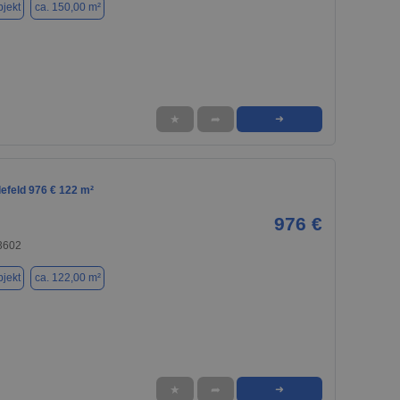
jekt
ca. 150,00 m²
★
➦
➜
lefeld 976 € 122 m²
976 €
33602
jekt
ca. 122,00 m²
★
➦
➜