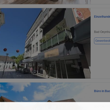
1 / 1
Einzelhand
Bad Oeynha
Gewerbeob
1 / 1
Büro in Ba
Bad Oeynha