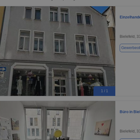
Einzelhande
Bielefeld, 
Gewerbeob
1 / 1
Büro in Bie
Bielefeld, 