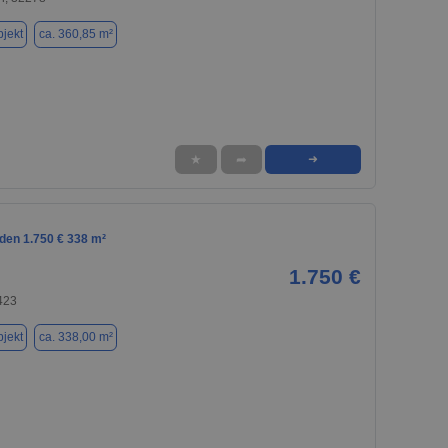
jekt
ca. 360,85 m²
★
➦
➜
den 1.750 € 338 m²
1.750 €
423
jekt
ca. 338,00 m²