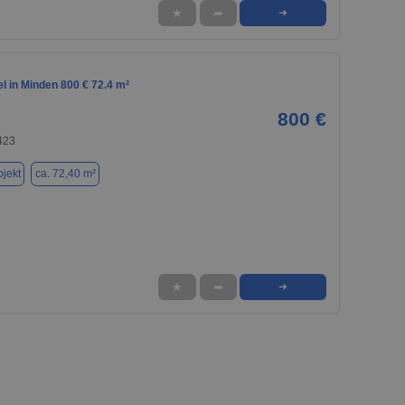
★
➦
➜
l in Minden 800 € 72.4 m²
800 €
423
jekt
ca. 72,40 m²
★
➦
➜