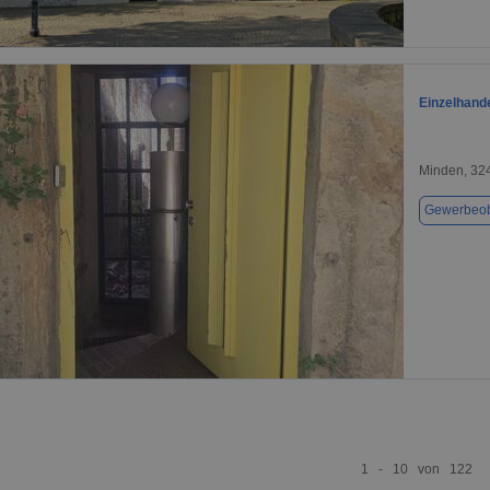
1 / 1
Einzelhande
Minden, 32
Gewerbeob
1 / 1
1 - 10 von 122