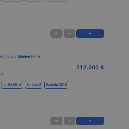
★
➦
➜
ohnung in Minden Hahlen
212.000 €
427
ca. 64,00 m²
Zimmer 2
Baujahr 2016
★
➦
➜