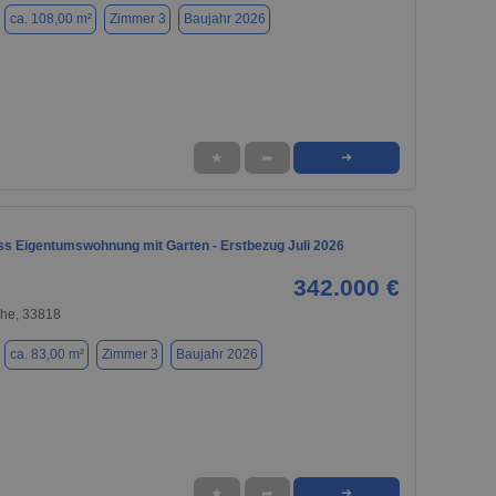
ca. 108,00 m²
Zimmer 3
Baujahr 2026
★
➦
➜
s Eigentumswohnung mit Garten - Erstbezug Juli 2026
342.000 €
he, 33818
ca. 83,00 m²
Zimmer 3
Baujahr 2026
★
➦
➜