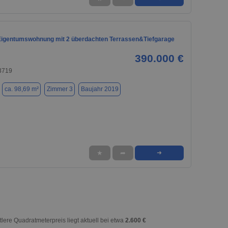
Eigentumswohnung mit 2 überdachten Terrassen&Tiefgarage
390.000 €
33719
ca. 98,69 m²
Zimmer 3
Baujahr 2019
★
➦
➜
ttlere Quadratmeterpreis liegt aktuell bei etwa
2.600 €