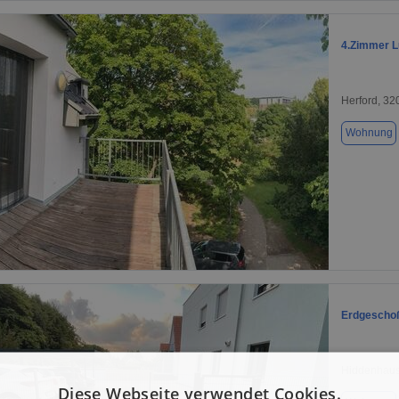
4.Zimmer L
Herford, 32
Wohnung
1 / 7
Erdgeschoß
Hiddenhaus
Diese Webseite verwendet Cookies.