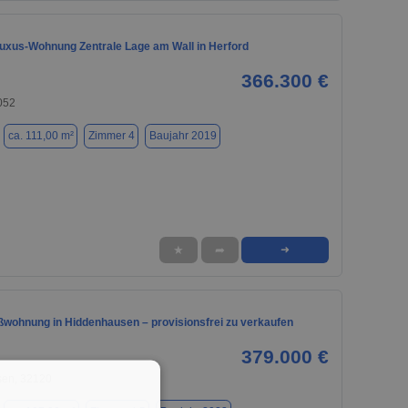
uxus-Wohnung Zentrale Lage am Wall in Herford
366.300 €
052
ca. 111,00 m²
Zimmer 4
Baujahr 2019
★
➦
➜
wohnung in Hiddenhausen – provisionsfrei zu verkaufen
379.000 €
en, 32120