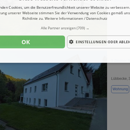
Wohnung
nden Cookies, um die Benutzerfreundlichkeit unserer Website zu verbessern.
zung unserer Webseite stimmen Sie der Verwendung von Cookies gemäß uns
Richtlinie zu.
Weitere Informationen / Datenschutz
Alle Partner anzeigen
(709) →
OK
EINSTELLUNGEN ODER ABLE
1 / 20
5 Zimmer N
Lübbecke, 
Wohnung
1 / 20