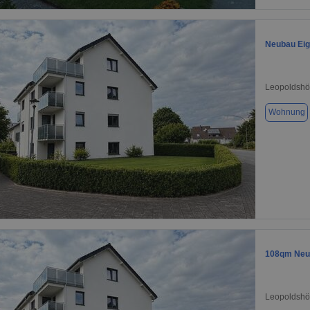
Neubau Eig
Leopoldshö
Wohnung
1 / 1
108qm Neu
Leopoldshö