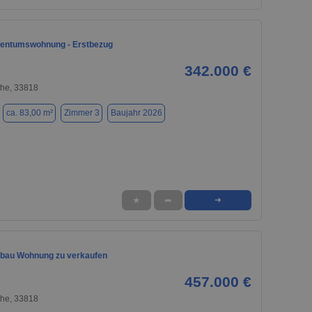
entumswohnung - Erstbezug
342.000 €
he, 33818
ca. 83,00 m²
Zimmer 3
Baujahr 2026
★
➦
➜
bau Wohnung zu verkaufen
457.000 €
he, 33818