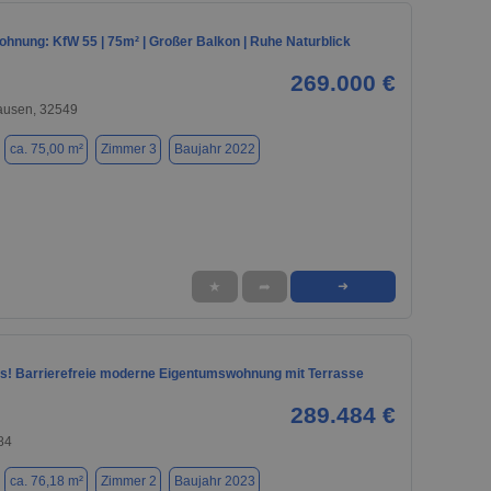
hnung: KfW 55 | 75m² | Großer Balkon | Ruhe Naturblick
269.000 €
usen, 32549
ca. 75,00 m²
Zimmer 3
Baujahr 2022
★
➦
➜
s! Barrierefreie moderne Eigentumswohnung mit Terrasse
289.484 €
84
ca. 76,18 m²
Zimmer 2
Baujahr 2023