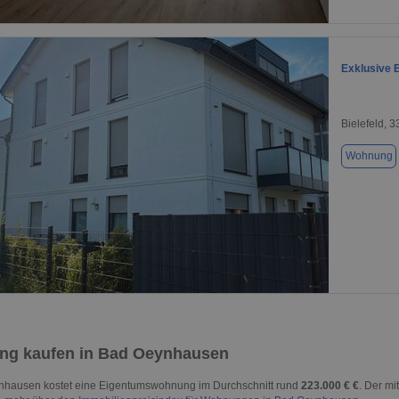
1 / 7
Exklusive 
Bielefeld, 
Wohnung
1 / 16
g kaufen in Bad Oeynhausen
nhausen kostet eine Eigentumswohnung im Durchschnitt rund
223.000 € €
. Der mi