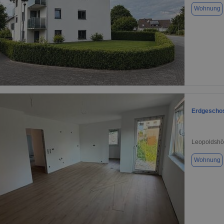
Wohnung
1 / 1
Erdgeschos
Leopoldshö
Wohnung