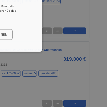
ca. 107,00 m²
Zimmer 4.5
Baujahr 2023
 Durch die
erer Cookie-
★
➦
➜
HNEN
eubau ETW, Garage, WP, Balkon Obermehnen
319.000 €
32312
ca. 175,00 m²
Zimmer 5
Baujahr 2026
★
➦
➜