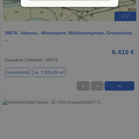
1 / 2
38678 , Altenau , Wintersport, Mühlenbergloipe, Grundstück,
…
6.410 €
Clausthal-Zellerfeld, 38678
Grundstück
ca. 3.205,00 m²
★
➦
➜