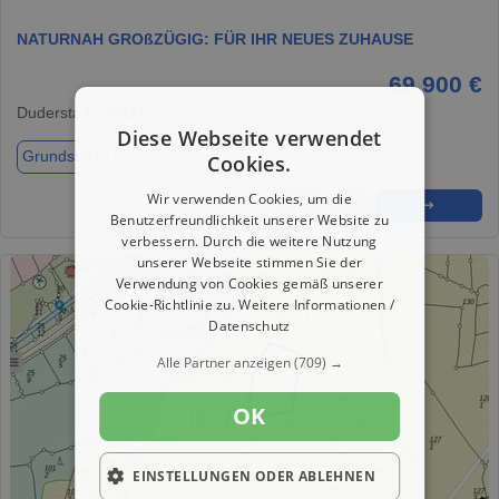
NATURNAH GROßZÜGIG: FÜR IHR NEUES ZUHAUSE
69.900 €
Duderstadt, 37115
Diese Webseite verwendet
Grundstück
Cookies.
Wir verwenden Cookies, um die
★
➦
➜
Benutzerfreundlichkeit unserer Website zu
verbessern. Durch die weitere Nutzung
unserer Webseite stimmen Sie der
Verwendung von Cookies gemäß unserer
Cookie-Richtlinie zu.
Weitere Informationen /
Datenschutz
Alle Partner anzeigen
(709) →
OK
EINSTELLUNGEN ODER ABLEHNEN