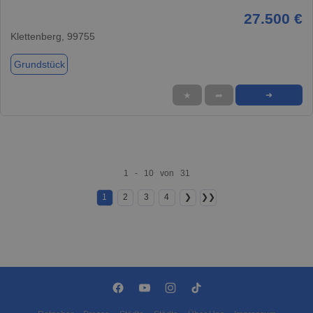
27.500 €
Klettenberg, 99755
Grundstück
★
➦
➜
1 - 10 von 31
1
2
3
4
❯
❯❯