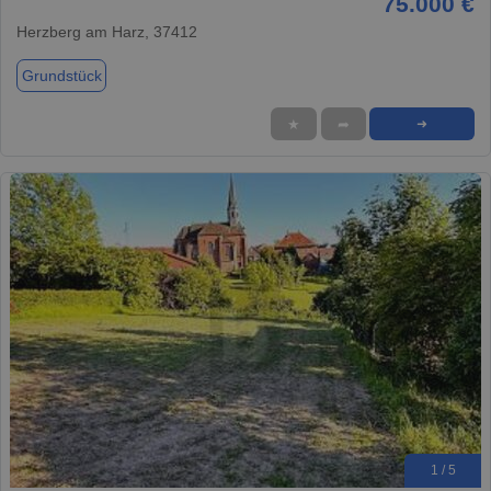
75.000 €
Herzberg am Harz, 37412
Grundstück
★
➦
➜
1 / 5