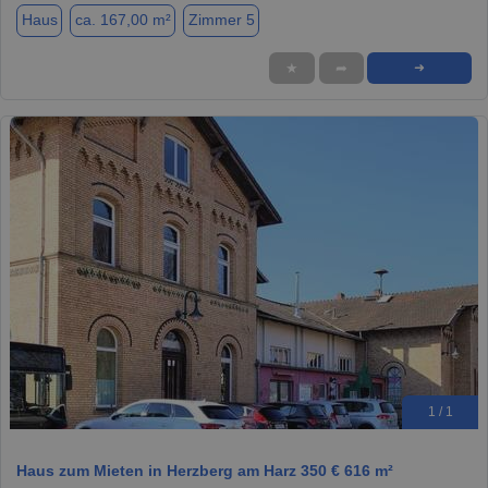
Haus
ca. 167,00 m²
Zimmer 5
★
➦
➜
1 / 1
Haus zum Mieten in Herzberg am Harz 350 € 616 m²