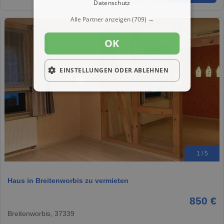
Datenschutz
Alle Partner anzeigen
(709) →
OK
EINSTELLUNGEN ODER ABLEHNEN
1 / 5
Haus in Breitenworbis zu vermieten
850 €
Breitenworbis, 37339