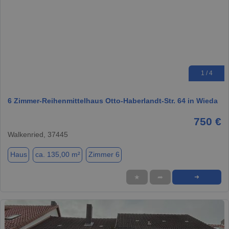
1 / 4
6 Zimmer-Reihenmittelhaus Otto-Haberlandt-Str. 64 in Wieda
750 €
Walkenried, 37445
Haus
ca. 135,00 m²
Zimmer 6
★
➦
➜