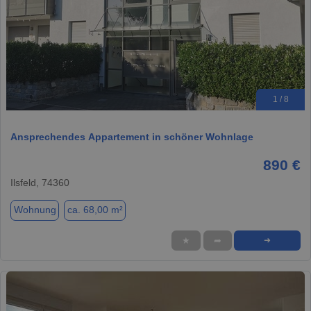
1 / 8
Ansprechendes Appartement in schöner Wohnlage
890 €
Ilsfeld, 74360
Wohnung
ca. 68,00 m²
★
➦
➜