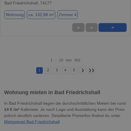
Bad Friedrichshall, 74177
Wohnung
ca. 132,88 m²
Zimmer 4
★
➦
➜
1 - 10 von 302
1
2
3
4
5
❯
❯❯
Wohnung mieten in Bad Friedrichshall
In Bad Friedrichshall liegen die durchschnittlichen Mieten bei rund
14 € /m²
Kaltmiete. Je nach Lage und Ausstattung kann der Preis
jedoch deutlich variieren. Detaillierte Preisinfos findest du unter
Mietspiegel Bad Friedrichshall