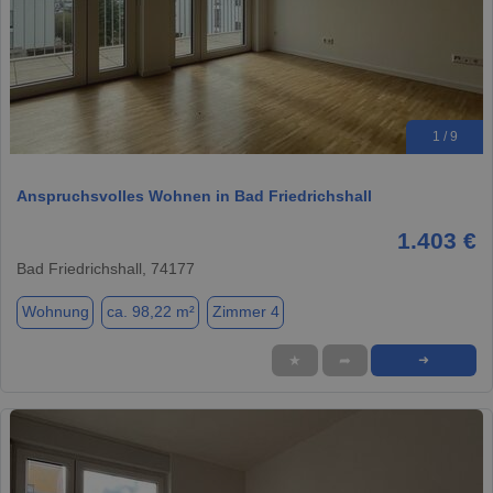
1 / 9
Anspruchsvolles Wohnen in Bad Friedrichshall
1.403 €
Bad Friedrichshall, 74177
Wohnung
ca. 98,22 m²
Zimmer 4
★
➦
➜