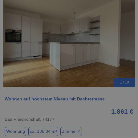
1 / 10
Wohnen auf höchstem Niveau mit Dachterrasse
1.861 €
Bad Friedrichshall, 74177
Wohnung
ca. 135,34 m²
Zimmer 4