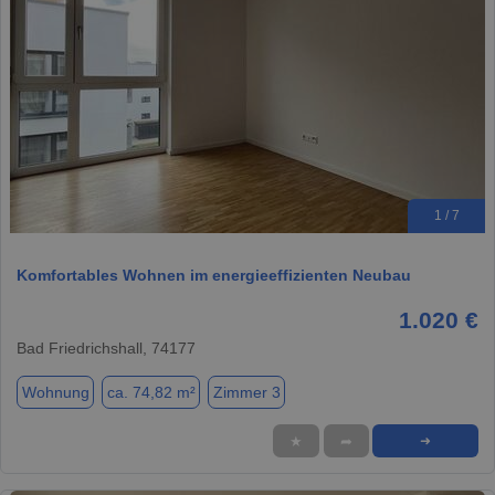
1 / 7
Komfortables Wohnen im energieeffizienten Neubau
1.020 €
Bad Friedrichshall, 74177
Wohnung
ca. 74,82 m²
Zimmer 3
★
➦
➜