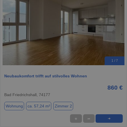
1 / 7
Neubaukomfort trifft auf stilvolles Wohnen
860 €
Bad Friedrichshall, 74177
Wohnung
ca. 57,24 m²
Zimmer 2
★
➦
➜