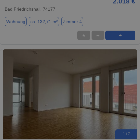
2.018 €
Bad Friedrichshall, 74177
Wohnung
ca. 132,71 m²
Zimmer 4
★
➦
➜
1 / 7