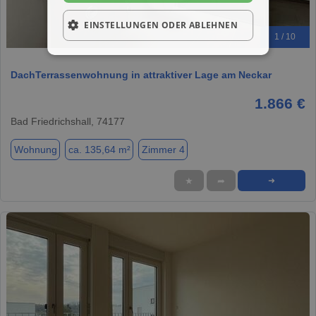
EINSTELLUNGEN ODER ABLEHNEN
1 / 10
DachTerrassenwohnung in attraktiver Lage am Neckar
1.866 €
Bad Friedrichshall, 74177
Wohnung
ca. 135,64 m²
Zimmer 4
★
➦
➜