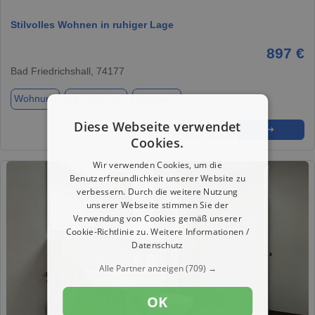
Stilvolles Wohnen in ruhiger Lage
897 €
Bad Friedrichshall, 74177
Wohnung
ca. 66,42 m²
Zimmer 2
Diese Webseite verwendet
★
➦
➜
Cookies.
Wir verwenden Cookies, um die
Benutzerfreundlichkeit unserer Website zu
verbessern. Durch die weitere Nutzung
unserer Webseite stimmen Sie der
Verwendung von Cookies gemäß unserer
Cookie-Richtlinie zu.
Weitere Informationen /
Datenschutz
Alle Partner anzeigen
(709) →
OK