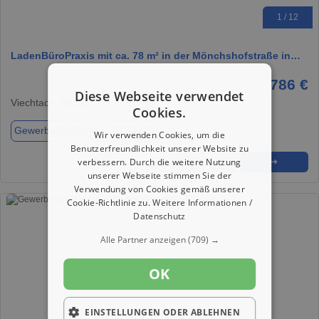
1 / 12
LadenBüroPraxis mit ca. 78 m² in der Mönchshofstraße in…
786 €
Diese Webseite verwendet
Viechtach, 94234
Cookies.
Gewerbeobjekt
ca. 78,00 m²
Wir verwenden Cookies, um die
Benutzerfreundlichkeit unserer Website zu
verbessern. Durch die weitere Nutzung
★
➦
➜
unserer Webseite stimmen Sie der
Verwendung von Cookies gemäß unserer
Cookie-Richtlinie zu.
Weitere Informationen /
Datenschutz
Alle Partner anzeigen
(709) →
OK
EINSTELLUNGEN ODER ABLEHNEN