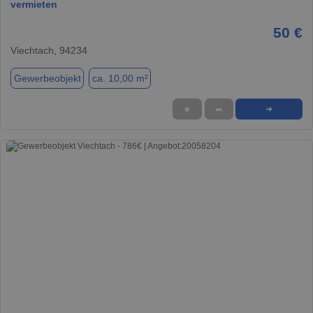
vermieten
50 €
Viechtach, 94234
Gewerbeobjekt
ca. 10,00 m²
★
➦
➜