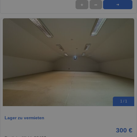
★
➦
➜
1 / 1
Lager zu vermieten
300 €