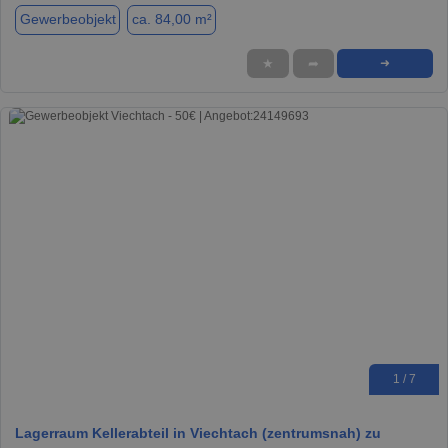
Gewerbeobjekt
ca. 84,00 m²
★
➦
➜
1 / 7
Lagerraum Kellerabteil in Viechtach (zentrumsnah) zu