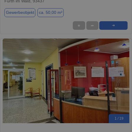
Furth im Wald, 93437
Gewerbeobjekt
ca. 50,00 m²
★
➦
➜
1 / 19