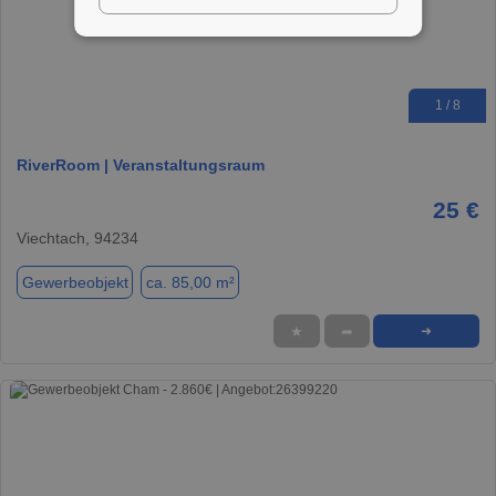
1 / 8
RiverRoom | Veranstaltungsraum
25 €
Viechtach, 94234
Gewerbeobjekt
ca. 85,00 m²
★
➦
➜