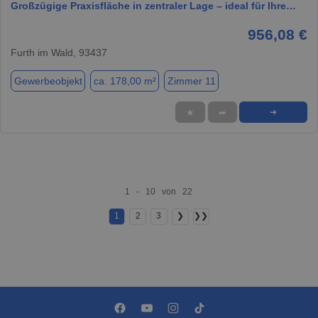
Großzügige Praxisfläche in zentraler Lage – ideal für Ihre…
956,08 €
Furth im Wald, 93437
Gewerbeobjekt
ca. 178,00 m²
Zimmer 11
★
➦
➜
1 - 10 von 22
1
2
3
❯
❯❯