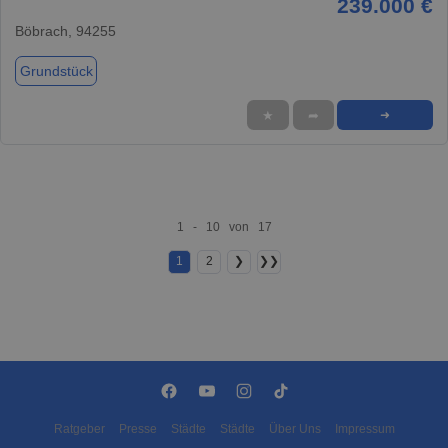
239.000 €
Böbrach, 94255
Grundstück
★
➦
➜
1 - 10 von 17
1
2
❯
❯❯
Ratgeber
Presse
Städte
Städte
Über Uns
Impressum