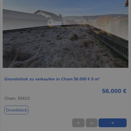
1 / 1
Grundstück zu verkaufen in Cham 56.000 € 0 m²
56.000 €
Cham, 93413
Grundstück
★
➦
➜