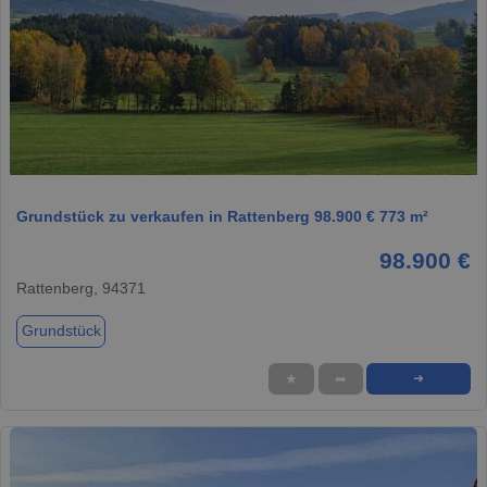
1 / 1
Grundstück zu verkaufen in Rattenberg 98.900 € 773 m²
98.900 €
Rattenberg, 94371
Grundstück
★
➦
➜