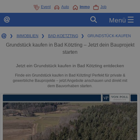
Event
Auto
Immo
Job
☰
Menü
❯
IMMOBILIEN
❯
BAD-KOETZTING
❯
GRUNDSTÜCK-KAUFEN
Grundstück kaufen in Bad Kötzting – Jetzt dein Bauprojekt
starten
Jetzt ein Grundstück kaufen in Bad Kötzting entdecken
Finde ein Grundstück kaufen in Bad Kötzting! Perfekt für private &
gewerbliche Bauprojekte – jetzt Angebote anschauen und direkt mit
dem Bauvorhaben starten.