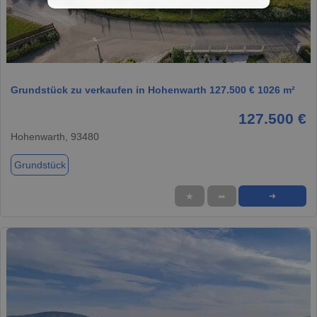
1 / 1
Grundstück zu verkaufen in Hohenwarth 127.500 € 1026 m²
127.500 €
Hohenwarth, 93480
Grundstück
★
➦
➜