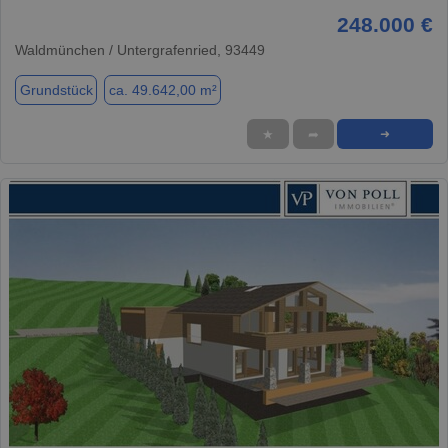
248.000 €
Waldmünchen / Untergrafenried, 93449
Grundstück
ca. 49.642,00 m²
★
➦
➜