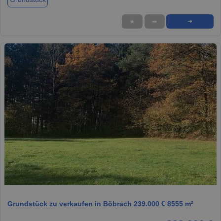
★
➦
➜
1 / 1
Grundstück zu verkaufen in Böbrach 239.000 € 8555 m²