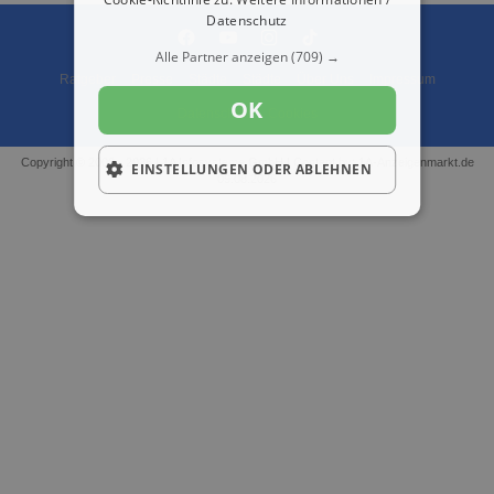
Datenschutz
Alle Partner anzeigen
(709) →
Ratgeber
Presse
Städte
Städte
Über Uns
Impressum
OK
Datenschutz
Cookies
Copyright © 2000 - 2026 | 1A Infosysteme GmbH | Content by: 1A-Anzeigenmarkt.de
EINSTELLUNGEN ODER ABLEHNEN
09.08.2026