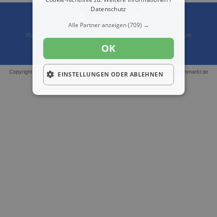
Datenschutz
Alle Partner anzeigen
(709) →
Ratgeber
Presse
Städte
Städte
Über Uns
Impressum
OK
Datenschutz
Cookies
Copyright © 2000 - 2026 | 1A Infosysteme GmbH | Content by: 1A-Anzeigenmarkt.de
EINSTELLUNGEN ODER ABLEHNEN
08.08.2026