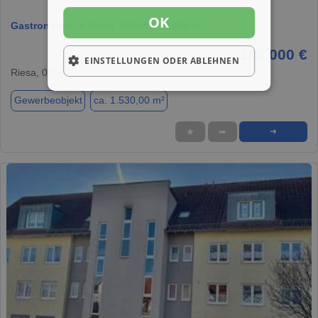
OK
Gastronomie in Riesa 180.000 € 1530 m²
180.000 €
EINSTELLUNGEN ODER ABLEHNEN
Riesa, 01594
Gewerbeobjekt
ca. 1.530,00 m²
★
➦
➜