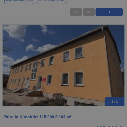
★
➦
➜
1 / 1
Büro in Nünchritz 115.000 € 104 m²