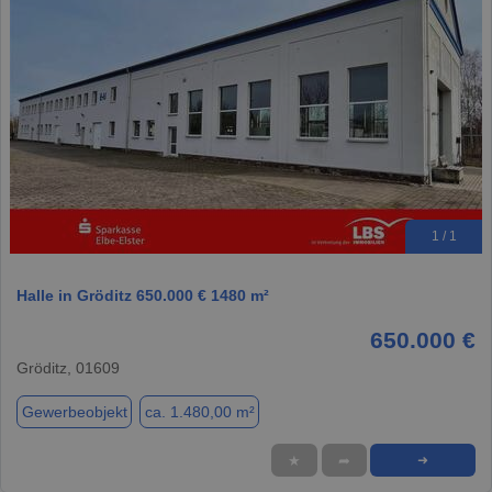
1 / 1
Halle in Gröditz 650.000 € 1480 m²
650.000 €
Gröditz, 01609
Gewerbeobjekt
ca. 1.480,00 m²
★
➦
➜