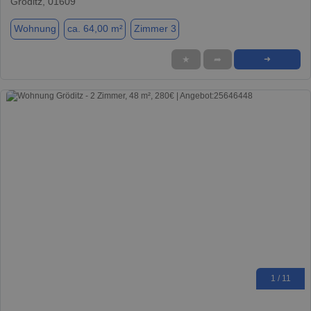
Gröditz, 01609
Wohnung
ca. 64,00 m²
Zimmer 3
★
➦
➜
1 / 11