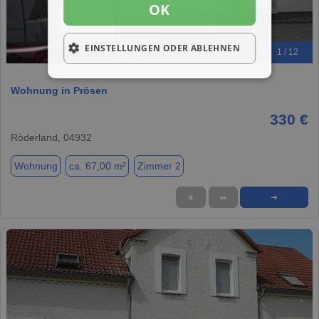
OK
EINSTELLUNGEN ODER ABLEHNEN
1 / 12
Wohnung in Prösen
330 €
Röderland, 04932
Wohnung
ca. 67,00 m²
Zimmer 2
★
➦
➜