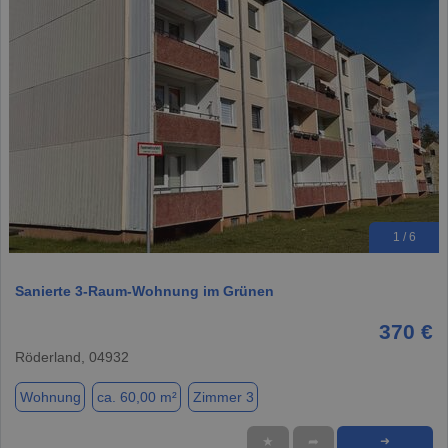
1 / 6
Sanierte 3-Raum-Wohnung im Grünen
370 €
Röderland, 04932
Wohnung
ca. 60,00 m²
Zimmer 3
★
➦
➜