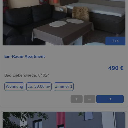
1 / 4
Ein-Raum-Apartment
490 €
Bad Liebenwerda, 04924
Wohnung
ca. 30,00 m²
Zimmer 1
★
➦
➜