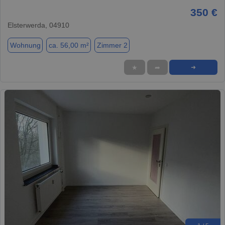
350 €
Elsterwerda, 04910
Wohnung
ca. 56,00 m²
Zimmer 2
★
➦
➜