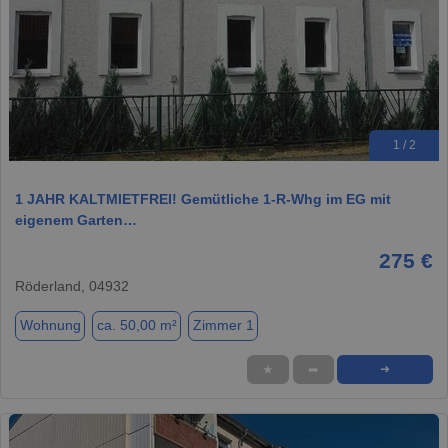
1 / 2
1 JAHR KALTMIETFREI! Gemütliche 1-R-Whg im EG mit
eigenem Garten…
275 €
Röderland, 04932
Wohnung
ca. 50,00 m²
Zimmer 1
★
➦
➜