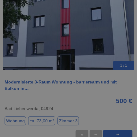
1 / 1
Modernisierte 3-Raum Wohnung - barrierearm und mit
Balkon in…
500 €
Bad Liebenwerda, 04924
Wohnung
ca. 73,00 m²
Zimmer 3
★
➦
➜