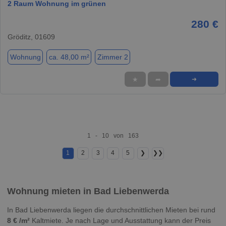
2 Raum Wohnung im grünen
280 €
Gröditz, 01609
Wohnung
ca. 48,00 m²
Zimmer 2
★
➦
➜
1 - 10 von 163
1
2
3
4
5
❯
❯❯
Wohnung mieten in Bad Liebenwerda
In Bad Liebenwerda liegen die durchschnittlichen Mieten bei rund
8 € /m²
Kaltmiete. Je nach Lage und Ausstattung kann der Preis