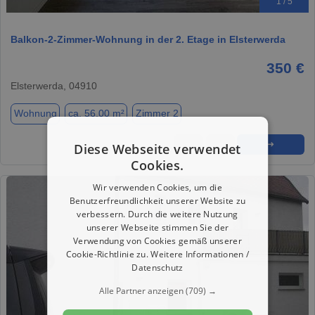
1 / 5
Balkon-2-Zimmer-Wohnung in der 2. Etage in Elsterwerda
350 €
Elsterwerda, 04910
Wohnung
ca. 56,00 m²
Zimmer 2
★
➦
➜
Diese Webseite verwendet
Cookies.
Wir verwenden Cookies, um die
Benutzerfreundlichkeit unserer Website zu
verbessern. Durch die weitere Nutzung
unserer Webseite stimmen Sie der
Verwendung von Cookies gemäß unserer
Cookie-Richtlinie zu.
Weitere Informationen /
Datenschutz
Alle Partner anzeigen
(709) →