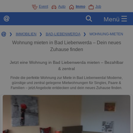
Event
Auto
Immo
Job
☰
Menü
❯
IMMOBILIEN
❯
BAD-LIEBENWERDA
❯
WOHNUNG-MIETEN
Wohnung mieten in Bad Liebenwerda – Dein neues
Zuhause finden
Jetzt eine Wohnung in Bad Liebenwerda mieten – Bezahlbar
& zentral
Finde die perfekte Wohnung zur Miete in Bad Liebenwerda! Moderne,
günstige und zentral gelegene Mietwohnungen für Singles, Paare &
Familien – jetzt Angebote entdecken und dein neues Zuhause finden.