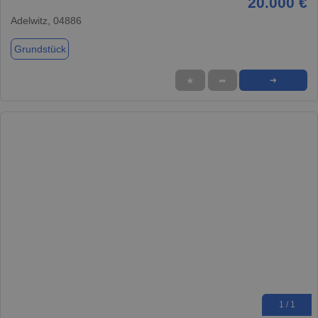
20.000 €
Adelwitz, 04886
Grundstück
★
➦
➜
1 / 1