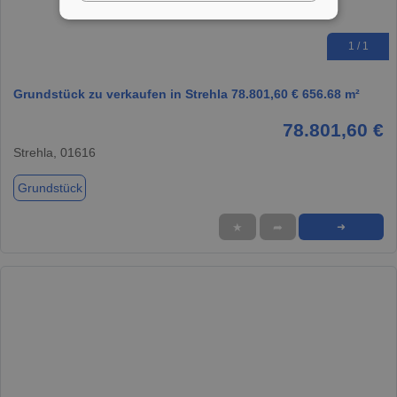
1 / 1
Grundstück zu verkaufen in Strehla 78.801,60 € 656.68 m²
78.801,60 €
Strehla, 01616
Grundstück
★
➦
➜