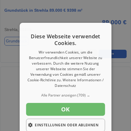
Grundstück in Strehla 89.000 € 9398 m²
89.000 €
Strehla, 01616
Diese Webseite verwendet
Grundstück
Cookies.
Wir verwenden Cookies, um die
★
➦
➜
Benutzerfreundlichkeit unserer Website zu
verbessern. Durch die weitere Nutzung
unserer Webseite stimmen Sie der
Verwendung von Cookies gemäß unserer
Cookie-Richtlinie zu.
Weitere Informationen /
Datenschutz
Alle Partner anzeigen
(709) →
OK
EINSTELLUNGEN ODER ABLEHNEN