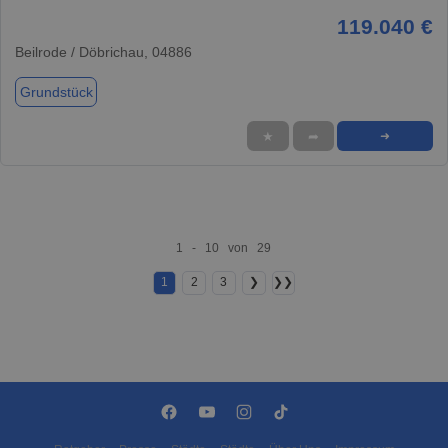
119.040 €
Beilrode / Döbrichau, 04886
Grundstück
★
➦
➜
1 - 10 von 29
1
2
3
❯
❯❯