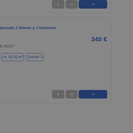
★
➦
➜
gsstadt, 2 Zimmer u. 3 Kammern
340 €
dt, 96337
ca. 45,00 m²
Zimmer 2
★
➦
➜