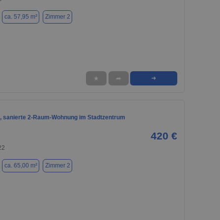
ca. 57,95 m²
Zimmer 2
★
➦
➜
, sanierte 2-Raum-Wohnung im Stadtzentrum
420 €
22
ca. 65,00 m²
Zimmer 2