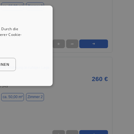
ca. 60,00 m²
Zimmer 2
 Durch die
erer Cookie-
★
➦
➜
HNEN
mmer Wohnung in ruhiger Lage
260 €
07349
ca. 50,00 m²
Zimmer 2