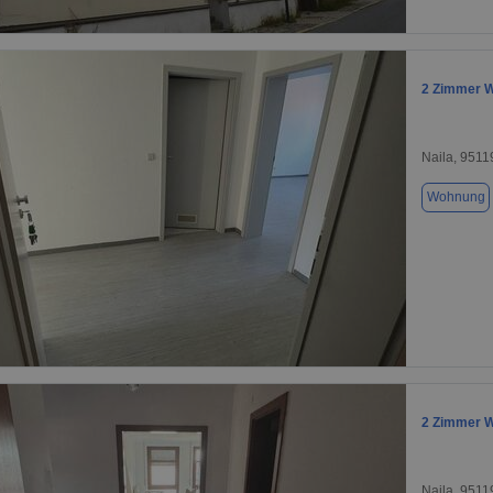
1 / 8
2 Zimmer W
Naila, 9511
Wohnung
1 / 6
2 Zimmer W
Naila, 9511