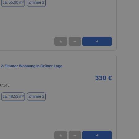
ca. 55,00 m²
Zimmer 2
★
➦
➜
 2-Zimmer Wohnung in Grüner Lage
330 €
07343
ca. 48,53 m²
Zimmer 2
★
➦
➜