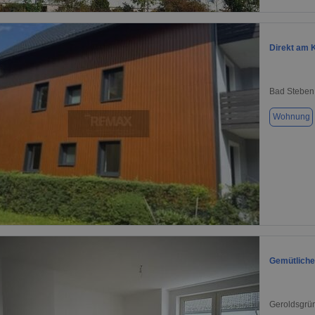
1 / 7
Direkt am 
Bad Steben
Wohnung
1 / 17
Gemütliche
Geroldsgrü