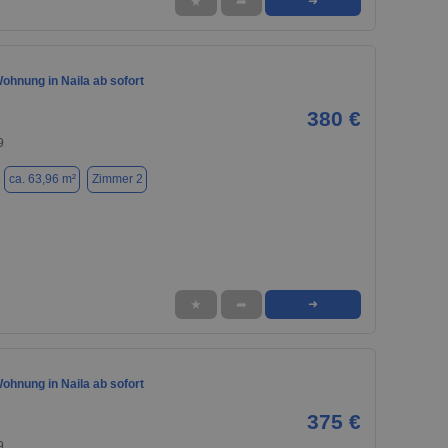
★
➦
➜
ohnung in Naila ab sofort
380 €
9
ca. 63,96 m²
Zimmer 2
★
➦
➜
ohnung in Naila ab sofort
375 €
9