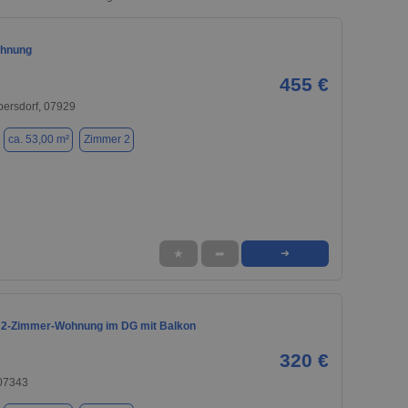
hnung
455 €
bersdorf, 07929
ca. 53,00 m²
Zimmer 2
★
➦
➜
 2-Zimmer-Wohnung im DG mit Balkon
320 €
07343