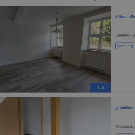
2 Raum Wo
Saalburg-E
Wohnung
1 / 5
gemütliche
Wurzbach, 