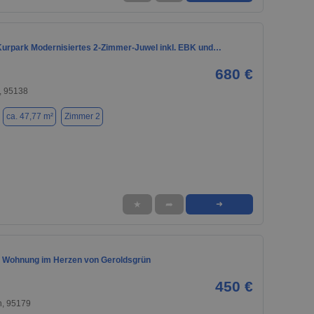
Kurpark Modernisiertes 2-Zimmer-Juwel inkl. EBK und…
680 €
, 95138
ca. 47,77 m²
Zimmer 2
★
➦
➜
 Wohnung im Herzen von Geroldsgrün
450 €
n, 95179