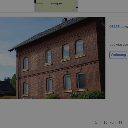
1 / 1
96337Ludwi
Ludwigssta
Wohnung
1 / 9
1 - 10 von 44