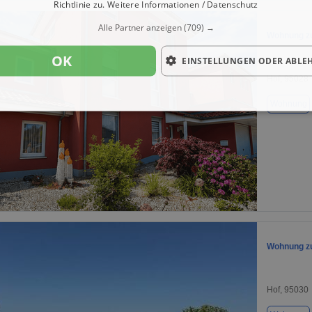
Richtlinie zu.
Weitere Informationen / Datenschutz
Alle Partner anzeigen
(709) →
Wohnung zu
OK
EINSTELLUNGEN ODER ABLE
Hof, 95028
Wohnung
1 / 1
Wohnung zu
Hof, 95030