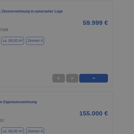
 4 Zimmerwohnung in naturnaher Lage
59.999 €
07349
ca. 69,00 m²
Zimmer 4
★
➦
➜
le Eigentumswohnung
155.000 €
152
ca. 88,00 m²
Zimmer 4