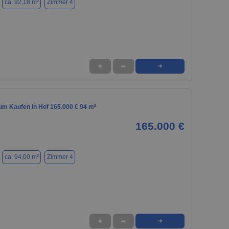
ca. 92,18 m²
Zimmer 4
★
➦
➜
m Kaufen in Hof 165.000 € 94 m²
165.000 €
ca. 94,00 m²
Zimmer 4
★
➦
➜