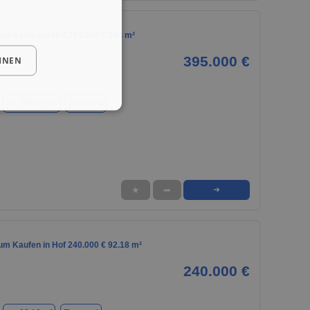
m Kaufen in Hof 395.000 € 204 m²
395.000 €
HNEN
ca. 204,00 m²
Zimmer 4
★
➦
➜
m Kaufen in Hof 240.000 € 92.18 m²
240.000 €