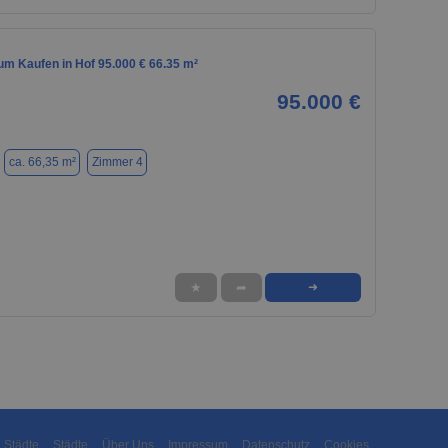
m Kaufen in Hof 95.000 € 66.35 m²
95.000 €
ca. 66,35 m²
Zimmer 4
★
➦
➜
Städte
Städte
Über Uns
Impressum
Datenschutz
Cookies