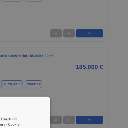
★
➦
➜
m Kaufen in Hof 185.000 € 90 m²
185.000 €
ca. 90,00 m²
Zimmer 4
 Durch die
★
➦
➜
erer Cookie-