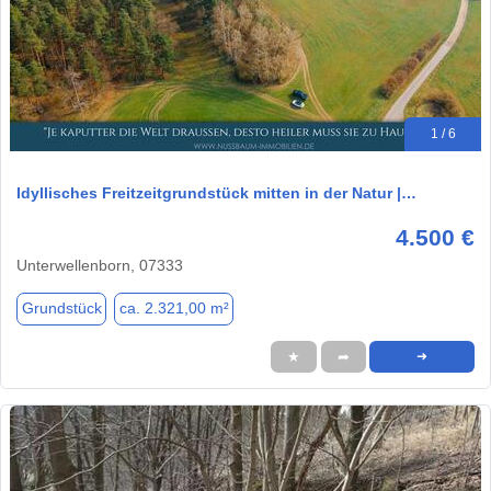
1 / 6
Idyllisches Freitzeitgrundstück mitten in der Natur |…
4.500 €
Unterwellenborn, 07333
Grundstück
ca. 2.321,00 m²
★
➦
➜