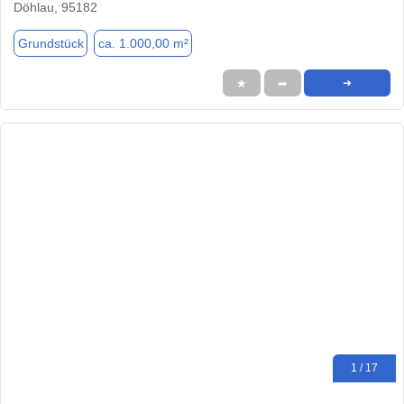
Döhlau, 95182
Grundstück
ca. 1.000,00 m²
★
➦
➜
1 / 17