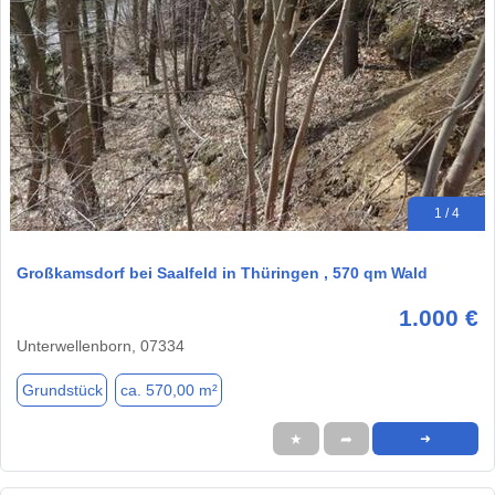
1 / 4
Großkamsdorf bei Saalfeld in Thüringen , 570 qm Wald
1.000 €
Unterwellenborn, 07334
Grundstück
ca. 570,00 m²
★
➦
➜