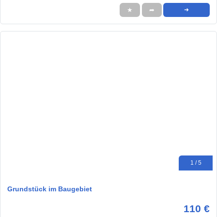
★
➦
➜
1 / 5
Grundstück im Baugebiet
110 €