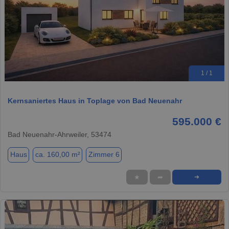
1 / 1
Kernsaniertes Haus in Toplage von Bad Neuenahr
595.000 €
Bad Neuenahr-Ahrweiler, 53474
Haus
ca. 160,00 m²
Zimmer 6
★
➦
➜