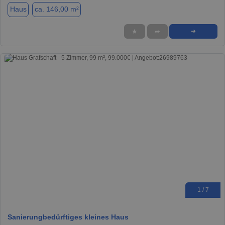
Haus
ca. 146,00 m²
★
➦
➜
1 / 7
Sanierungbedürftiges kleines Haus