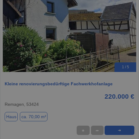
1 / 5
Kleine renovierungsbedürftige Fachwerkhofanlage
220.000 €
Remagen, 53424
Haus
ca. 70,00 m²
★
➦
➜