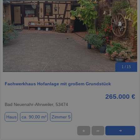
1 / 15
Fachwerkhaus Hofanlage mit großem Grundstück
265.000 €
Bad Neuenahr-Ahrweiler, 53474
Haus
ca. 90,00 m²
Zimmer 5
★
➦
➜