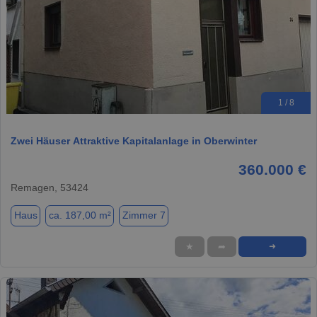
1 / 8
Zwei Häuser Attraktive Kapitalanlage in Oberwinter
360.000 €
Remagen, 53424
Haus
ca. 187,00 m²
Zimmer 7
★
➦
➜