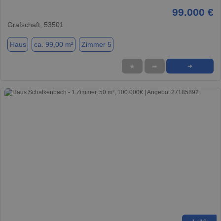
99.000 €
Grafschaft, 53501
Haus
ca. 99,00 m²
Zimmer 5
★
➦
➜