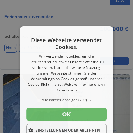
1 / 10
Ferienhaus zuverkaufen
100.000 €
Schalkenbach, 53426
Diese Webseite verwendet
Cookies.
Haus
ca. 50,00 m²
Zimmer 1
Wir verwenden Cookies, um die
★
➦
➜
Benutzerfreundlichkeit unserer Website zu
verbessern. Durch die weitere Nutzung
unserer Webseite stimmen Sie der
Verwendung von Cookies gemäß unserer
Cookie-Richtlinie zu.
Weitere Informationen /
Datenschutz
Alle Partner anzeigen
(709) →
OK
EINSTELLUNGEN ODER ABLEHNEN