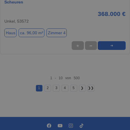
Scheuren
368.000 €
Unkel, 53572
Haus
ca. 96,00 m²
Zimmer 4
★
➦
➜
1 - 10 von 500
1
2
3
4
5
❯
❯❯