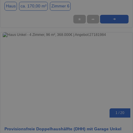
Haus
ca. 170,00 m²
Zimmer 6
★
➦
➜
1 / 20
Provisionsfreie Doppelhaushälfte (DHH) mit Garage Unkel