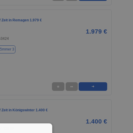
 Zeit in Remagen 1.979 €
1.979 €
53424
Zimmer 3
★
➦
➜
Zeit in Königswinter 1.400 €
1.400 €
r, 53639