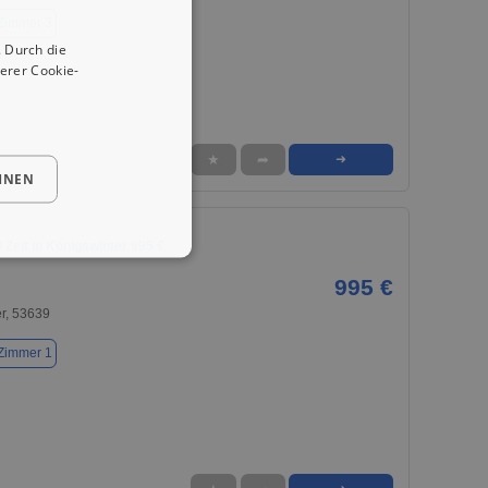
Zimmer 3
 Durch die
erer Cookie-
★
➦
➜
HNEN
Zeit in Königswinter 995 €
995 €
r, 53639
Zimmer 1