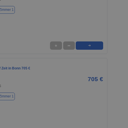
Zimmer 1
★
➦
➜
Zeit in Bonn 705 €
705 €
5
Zimmer 1