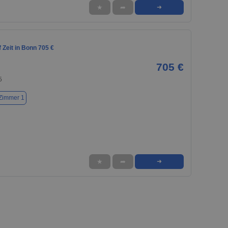
★
➦
➜
Zeit in Bonn 705 €
705 €
5
Zimmer 1
★
➦
➜