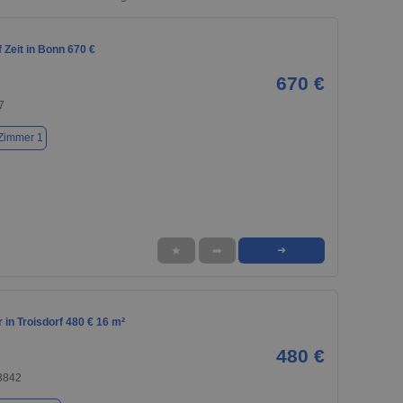
Zeit in Bonn 670 €
670 €
7
Zimmer 1
★
➦
➜
in Troisdorf 480 € 16 m²
480 €
53842