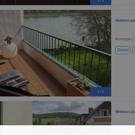
1 / 1
Wohnen auf
Remagen, 
Zimmer
1 / 1
Wohnen auf 
Königswinte