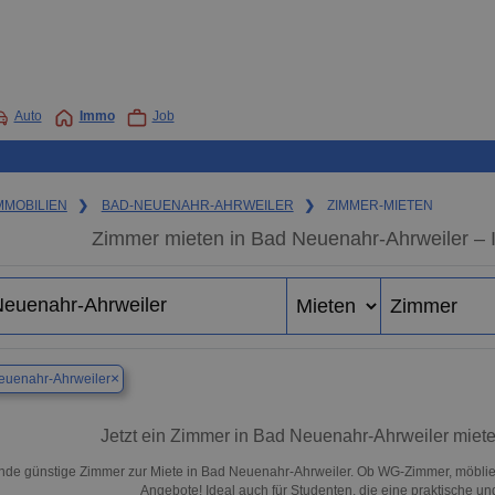
Auto
Immo
Job
MMOBILIEN
❯
BAD-NEUENAHR-AHRWEILER
❯
ZIMMER-MIETEN
Zimmer mieten in Bad Neuenahr-Ahrweiler – I
×
euenahr-Ahrweiler
Jetzt ein Zimmer in Bad Neuenahr-Ahrweiler miet
nde günstige Zimmer zur Miete in Bad Neuenahr-Ahrweiler. Ob WG-Zimmer, möblie
Angebote! Ideal auch für Studenten, die eine praktische 