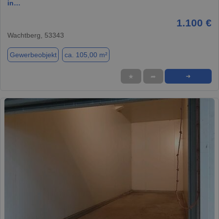
in…
1.100 €
Wachtberg, 53343
Gewerbeobjekt
ca. 105,00 m²
★
➦
➜