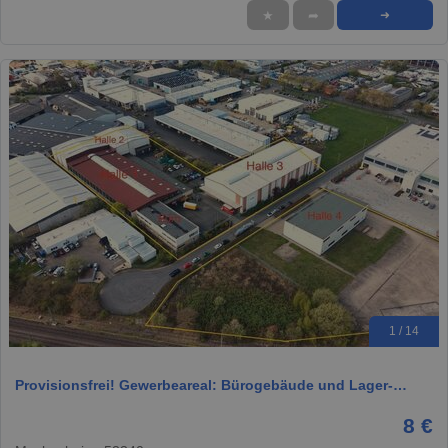
★
➦
➜
1 / 14
Provisionsfrei! Gewerbeareal: Bürogebäude und Lager-…
8 €