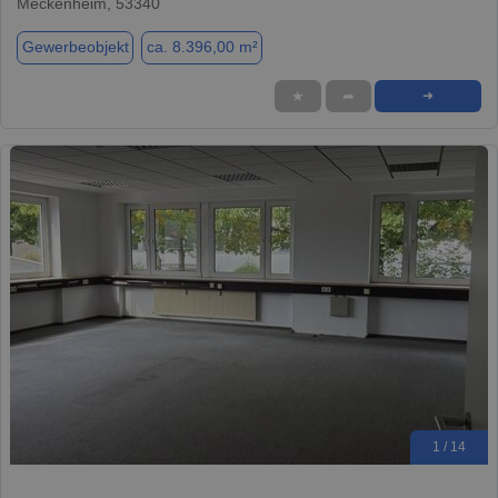
Meckenheim, 53340
Gewerbeobjekt
ca. 8.396,00 m²
★
➦
➜
1 / 14