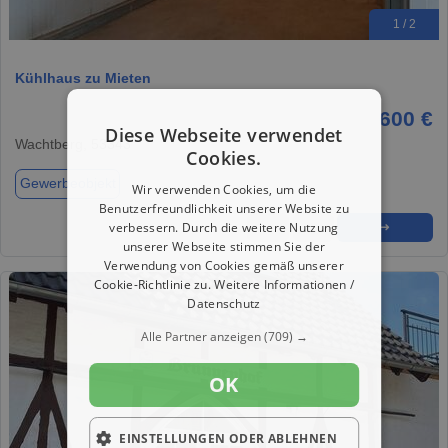
1 / 2
Kühlhaus zu Mieten
600 €
Diese Webseite verwendet
Wachtberg, 53343
Cookies.
Gewerbeobjekt
Wir verwenden Cookies, um die
Benutzerfreundlichkeit unserer Website zu
verbessern. Durch die weitere Nutzung
★
➦
➜
unserer Webseite stimmen Sie der
Verwendung von Cookies gemäß unserer
Cookie-Richtlinie zu.
Weitere Informationen /
Datenschutz
Alle Partner anzeigen
(709) →
OK
EINSTELLUNGEN ODER ABLEHNEN