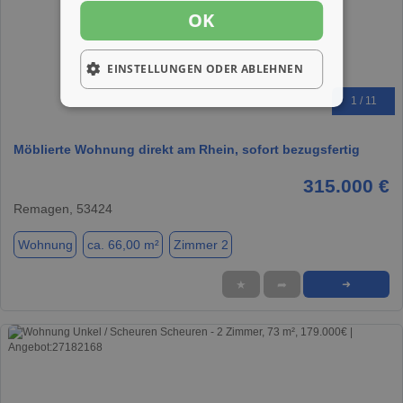
OK
EINSTELLUNGEN ODER ABLEHNEN
1 / 11
Möblierte Wohnung direkt am Rhein, sofort bezugsfertig
315.000 €
Remagen, 53424
Wohnung
ca. 66,00 m²
Zimmer 2
★
➦
➜