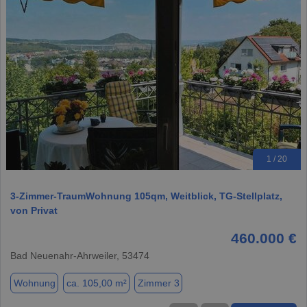
1 / 20
3-Zimmer-TraumWohnung 105qm, Weitblick, TG-Stellplatz,
von Privat
460.000 €
Bad Neuenahr-Ahrweiler, 53474
Wohnung
ca. 105,00 m²
Zimmer 3