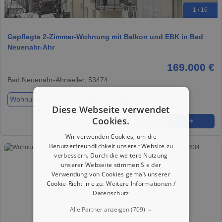
1 / 16
Gepflegte 2-Zimmer-Wohnung mit Balkon und EBK in Bad
Neuenahr-Ahr
169.000 €
Bad Neuenahr-Ahrweiler, 53474
Wohnung
ca. 46,00 m²
Zimmer 2
Diese Webseite verwendet
Cookies.
★
➦
➜
Wir verwenden Cookies, um die
Benutzerfreundlichkeit unserer Website zu
verbessern. Durch die weitere Nutzung
unserer Webseite stimmen Sie der
Verwendung von Cookies gemäß unserer
Cookie-Richtlinie zu.
Weitere Informationen /
Datenschutz
Alle Partner anzeigen
(709) →