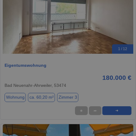
1 / 12
Eigentumswohnung
180.000 €
Bad Neuenahr-Ahrweiler, 53474
Wohnung
ca. 60,20 m²
Zimmer 3
★
➦
➜