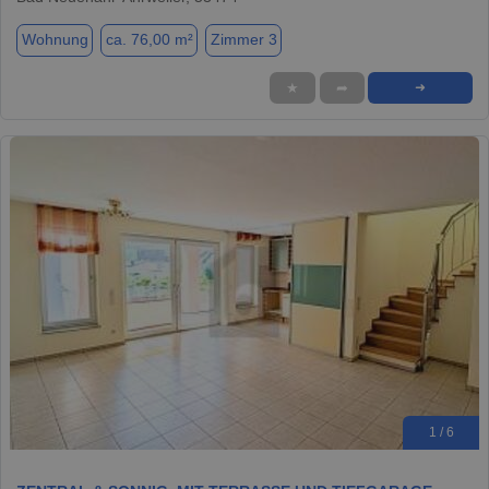
Wohnung
ca. 76,00 m²
Zimmer 3
★
➦
➜
1 / 6