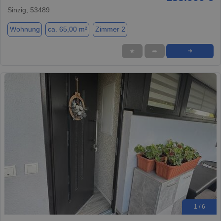
Sinzig, 53489
Wohnung
ca. 65,00 m²
Zimmer 2
★
➦
➜
1 / 6