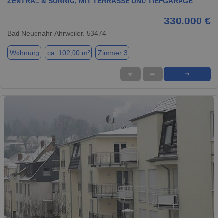
ZENTRAL & SONNIG, MIT TERRASSE UND TIEFGARAGE
330.000 €
Bad Neuenahr-Ahrweiler, 53474
Wohnung
ca. 102,00 m²
Zimmer 3
★
➦
➜