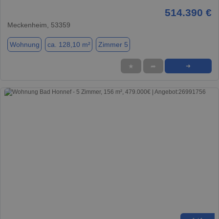
514.390 €
Meckenheim, 53359
Wohnung
ca. 128,10 m²
Zimmer 5
★
➦
➜