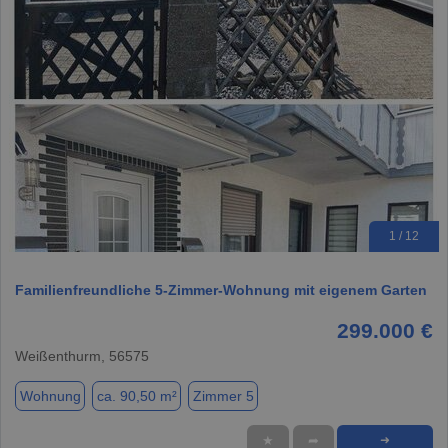
1 / 12
Familienfreundliche 5-Zimmer-Wohnung mit eigenem Garten
299.000 €
Weißenthurm, 56575
Wohnung
ca. 90,50 m²
Zimmer 5
★
➦
➜