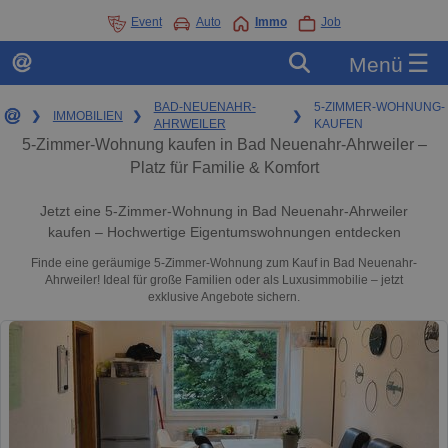
Event
Auto
Immo
Job
☰
Menü
BAD-NEUENAHR-
5-ZIMMER-WOHNUNG-
❯
IMMOBILIEN
❯
❯
AHRWEILER
KAUFEN
5-Zimmer-Wohnung kaufen in Bad Neuenahr-Ahrweiler –
Platz für Familie & Komfort
Jetzt eine 5-Zimmer-Wohnung in Bad Neuenahr-Ahrweiler
kaufen – Hochwertige Eigentumswohnungen entdecken
Finde eine geräumige 5-Zimmer-Wohnung zum Kauf in Bad Neuenahr-
Ahrweiler! Ideal für große Familien oder als Luxusimmobilie – jetzt
exklusive Angebote sichern.