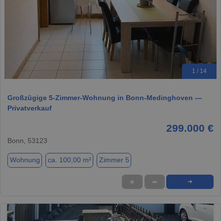
1 / 14
Großzügige 5-Zimmer-Wohnung in Bonn-Medinghoven —
Privatverkauf
299.000 €
Bonn, 53123
Wohnung
ca. 100,00 m²
Zimmer 5
★
➦
➜