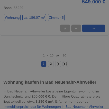
549.000 €
Bonn, 53229
Wohnung
ca. 186,07 m²
Zimmer 5
★
➦
➜
1 - 10 von 20
1
2
❯
❯❯
Wohnung kaufen in Bad Neuenahr-Ahrweiler
In Bad Neuenahr-Ahrweiler kostet eine Eigentumswohnung im
Durchschnitt rund
255.000 € €
. Der mittlere Quadratmeterpreis
liegt aktuell bei etwa
3.290 € /m²
. Erfahre mehr über den
Immobilienpreisindex für Wohnungen in Bad Neuenahr-Ahrweiler