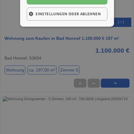
EINSTELLUNGEN ODER ABLEHNEN
1 / 1
Wohnung zum Kaufen in Bad Honnef 1.100.000 € 197 m²
1.100.000 €
Bad Honnef, 53604
Wohnung
ca. 197,00 m²
Zimmer 5
★
➦
➜