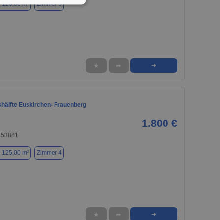
. 126,00 m²
Zimmer 6
★
➦
➜
hälfte Euskirchen- Frauenberg
1.800 €
, 53881
. 125,00 m²
Zimmer 4
★
➦
➜