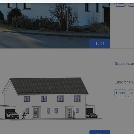
Haus
ca
1 / 14
Doppelhaus
Euskirchen
Haus
ca