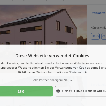
Preiswerte
Königswinte
Haus
ca
Diese Webseite verwendet Cookies.
nden Cookies, um die Benutzerfreundlichkeit unserer Website zu verbessern.
zung unserer Webseite stimmen Sie der Verwendung von Cookies gemäß uns
1 / 4
Richtlinie zu.
Weitere Informationen / Datenschutz
Alle Partner anzeigen
(709) →
2 großzügig
OK
EINSTELLUNGEN ODER ABLE
Schuld, 53