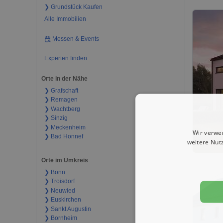
❯ Grundstück Kaufen
Alle Immobilien
Messen & Events
Experten finden
Orte in der Nähe
❯ Grafschaft
❯ Remagen
❯ Wachtberg
❯ Sinzig
❯ Meckenheim
Wir verwe
❯ Bad Honnef
weitere Nut
Orte im Umkreis
❯ Bonn
❯ Troisdorf
❯ Neuwied
❯ Euskirchen
❯ Sankt Augustin
❯ Bornheim