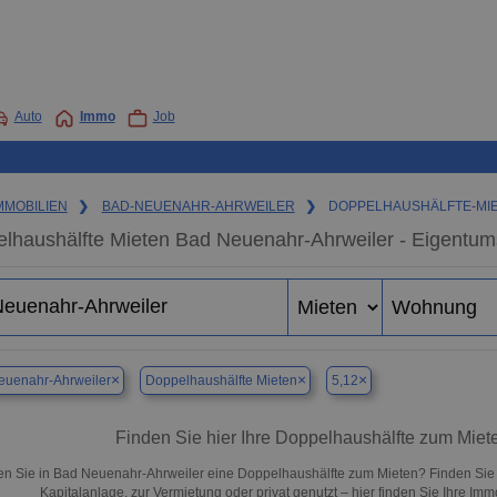
Auto
Immo
Job
MMOBILIEN
❯
BAD-NEUENAHR-AHRWEILER
❯
DOPPELHAUSHÄLFTE-MI
lhaushälfte Mieten Bad Neuenahr-Ahrweiler - Eigentum
×
×
×
euenahr-Ahrweiler
Doppelhaushälfte Mieten
5,12
Finden Sie hier Ihre Doppelhaushälfte zum Mie
n Sie in Bad Neuenahr-Ahrweiler eine Doppelhaushälfte zum Mieten? Finden Sie
Kapitalanlage, zur Vermietung oder privat genutzt – hier finden Sie Ihre Im