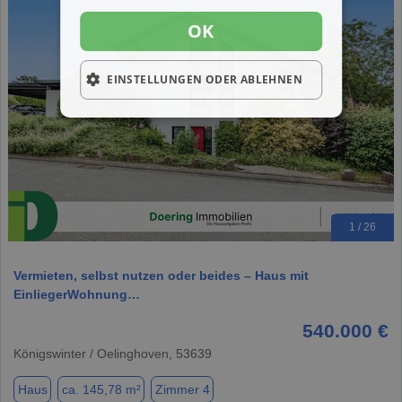
OK
EINSTELLUNGEN ODER ABLEHNEN
1 / 26
Vermieten, selbst nutzen oder beides – Haus mit
EinliegerWohnung…
540.000 €
Königswinter / Oelinghoven, 53639
Haus
ca. 145,78 m²
Zimmer 4