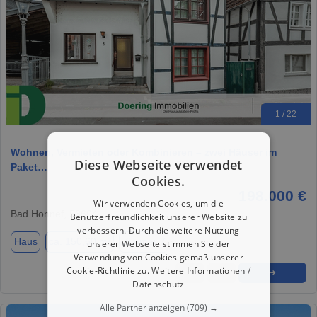
1 / 22
Wohnen, Vermieten oder Kombinieren – zwei Häuser im
Diese Webseite verwendet
Paket…
Cookies.
198.000 €
Wir verwenden Cookies, um die
Bad Honnef, 53604
Benutzerfreundlichkeit unserer Website zu
verbessern. Durch die weitere Nutzung
Haus
ca. 150,60 m²
Zimmer 7
unserer Webseite stimmen Sie der
Verwendung von Cookies gemäß unserer
Cookie-Richtlinie zu.
Weitere Informationen /
★
➦
➜
Datenschutz
Alle Partner anzeigen
(709) →