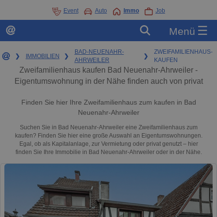
Event
Auto
Immo
Job
☰
Menü
BAD-NEUENAHR-
ZWEIFAMILIENHAUS-
❯
IMMOBILIEN
❯
❯
AHRWEILER
KAUFEN
Zweifamilienhaus kaufen Bad Neuenahr-Ahrweiler -
Eigentumswohnung in der Nähe finden auch von privat
Finden Sie hier Ihre Zweifamilienhaus zum kaufen in Bad
Neuenahr-Ahrweiler
Suchen Sie in Bad Neuenahr-Ahrweiler eine Zweifamilienhaus zum
kaufen? Finden Sie hier eine große Auswahl an Eigentumswohnungen.
Egal, ob als Kapitalanlage, zur Vermietung oder privat genutzt – hier
finden Sie Ihre Immobilie in Bad Neuenahr-Ahrweiler oder in der Nähe.