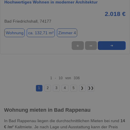
Hochwertiges Wohnen in moderner Architektur
2.018 €
Bad Friedrichshall, 74177
Wohnung
ca. 132,71 m²
Zimmer 4
★
➦
➜
1 - 10 von 336
1
2
3
4
5
❯
❯❯
Wohnung mieten in Bad Rappenau
In Bad Rappenau liegen die durchschnittlichen Mieten bei rund
14
€ /m²
Kaltmiete. Je nach Lage und Ausstattung kann der Preis