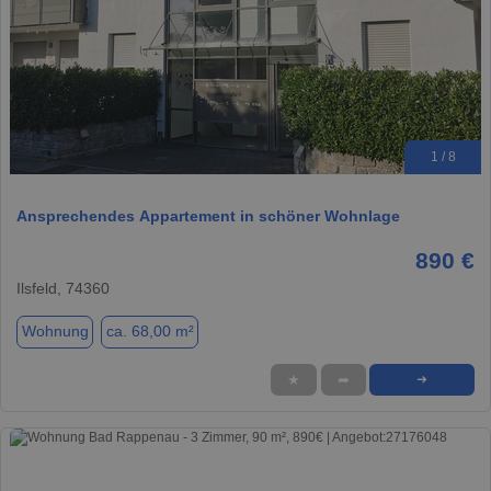
1 / 8
Ansprechendes Appartement in schöner Wohnlage
890 €
Ilsfeld, 74360
Wohnung
ca. 68,00 m²
★
➦
➜