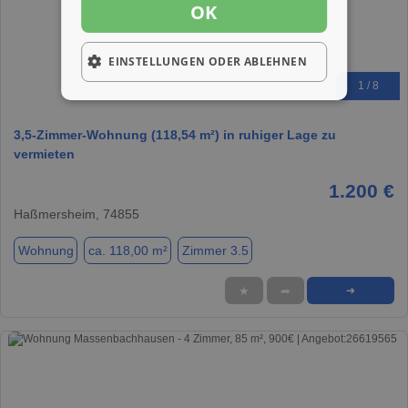
OK
EINSTELLUNGEN ODER ABLEHNEN
1 / 8
3,5-Zimmer-Wohnung (118,54 m²) in ruhiger Lage zu
vermieten
1.200 €
Haßmersheim, 74855
Wohnung
ca. 118,00 m²
Zimmer 3.5
★
➦
➜