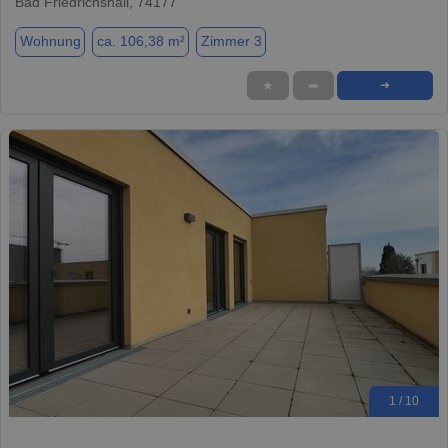
Bad Friedrichshall, 74177
Wohnung
ca. 106,38 m²
Zimmer 3
★
➦
➜
1 / 10