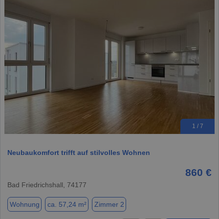
1 / 7
Neubaukomfort trifft auf stilvolles Wohnen
860 €
Bad Friedrichshall, 74177
Wohnung
ca. 57,24 m²
Zimmer 2