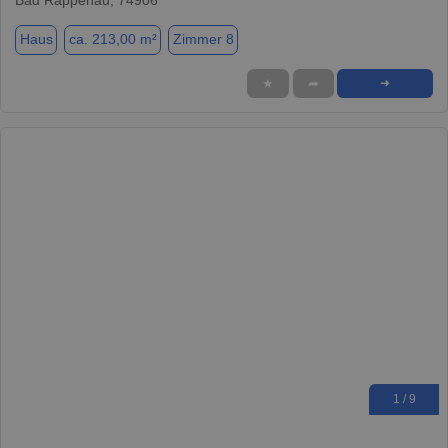
Haus
ca. 213,00 m²
Zimmer 8
★
➦
➜
1 / 9