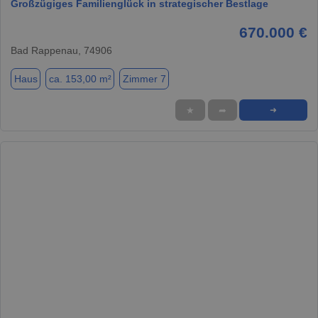
Großzügiges Familienglück in strategischer Bestlage
670.000 €
Bad Rappenau, 74906
Haus
ca. 153,00 m²
Zimmer 7
★
➦
➜