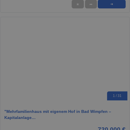
★
➦
➜
1 / 31
"Mehrfamilienhaus mit eigenem Hof in Bad Wimpfen –
Kapitalanlage…
720.000 €