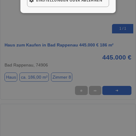
EINSTELLUNGEN ODER ABLEHNEN
1 / 1
Haus zum Kaufen in Bad Rappenau 445.000 € 186 m²
445.000 €
Bad Rappenau, 74906
Haus
ca. 186,00 m²
Zimmer 8
★
➦
➜