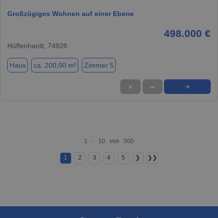
Großzügiges Wohnen auf einer Ebene
498.000 €
Hüffenhardt, 74928
Haus
ca. 200,00 m²
Zimmer 5
★
➦
➜
1 - 10 von 500
1
2
3
4
5
❯
❯❯