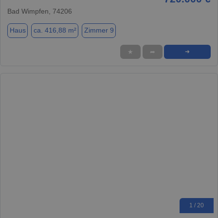
Bad Wimpfen, 74206
Haus
ca. 416,88 m²
Zimmer 9
★
➦
➜
1 / 20