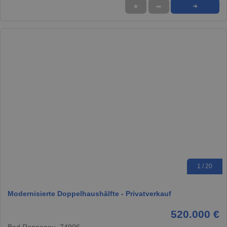
★
➦
➜
1 / 20
Modernisierte Doppelhaushälfte - Privatverkauf
520.000 €
Bad Rappenau, 74906