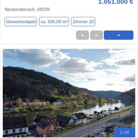
1.051.000 €
Neckarsteinach, 69239
Gewerbeobjekt
ca. 500,00 m²
Zimmer 20
★
➦
➜
1 / 24