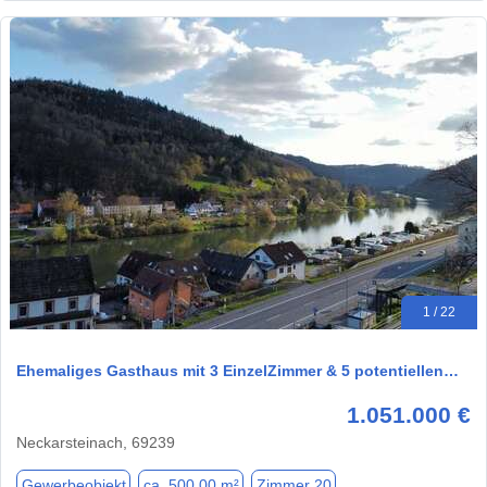
1 / 22
Ehemaliges Gasthaus mit 3 EinzelZimmer & 5 potentiellen…
1.051.000 €
Neckarsteinach, 69239
Gewerbeobjekt
ca. 500,00 m²
Zimmer 20