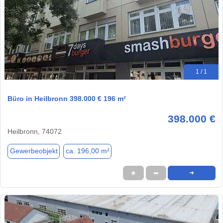
1 / 1
Büro in Heilbronn 398.000 € 196 m²
398.000 €
Heilbronn, 74072
Gewerbeobjekt
ca. 196,00 m²
★
➦
➜