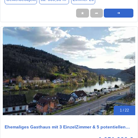
★
➦
➜
1 / 22
Ehemaliges Gasthaus mit 3 EinzelZimmer & 5 potentiellen…