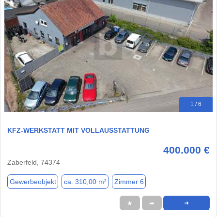
1 / 6
KFZ-WERKSTATT MIT VOLLAUSSTATTUNG
400.000 €
Zaberfeld, 74374
Gewerbeobjekt
ca. 310,00 m²
Zimmer 6
★
➦
➜