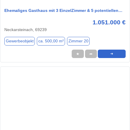
Ehemaliges Gasthaus mit 3 EinzelZimmer & 5 potentiellen…
1.051.000 €
Neckarsteinach, 69239
Gewerbeobjekt
ca. 500,00 m²
Zimmer 20
★
➦
➜