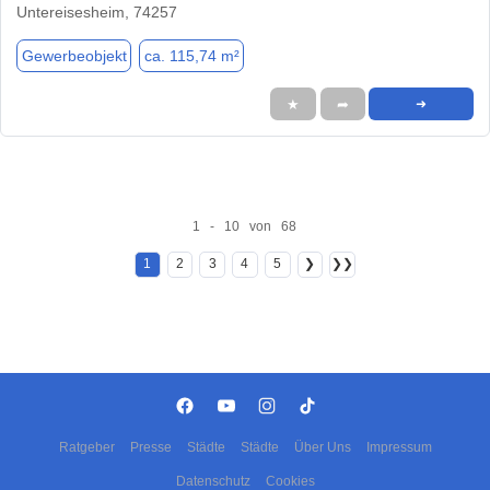
Untereisesheim, 74257
Gewerbeobjekt
ca. 115,74 m²
★
➦
➜
1 - 10 von 68
1
2
3
4
5
❯
❯❯
Ratgeber
Presse
Städte
Städte
Über Uns
Impressum
Datenschutz
Cookies